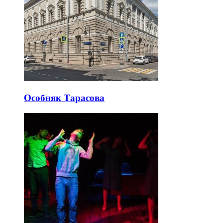
Особняк Тарасова