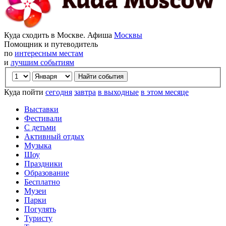
Куда сходить в Москве. Афиша
Москвы
Помощник и путеводитель
по
интересным местам
и
лучшим событиям
Куда пойти
сегодня
завтра
в выходные
в этом месяце
Выставки
Фестивали
С детьми
Активный отдых
Музыка
Шоу
Праздники
Образование
Бесплатно
Музеи
Парки
Погулять
Туристу