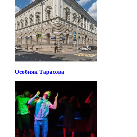
Особняк Тарасова