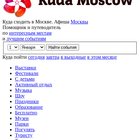
Куда сходить в Москве. Афиша
Москвы
Помощник и путеводитель
по
интересным местам
и
лучшим событиям
Куда пойти
сегодня
завтра
в выходные
в этом месяце
Выставки
Фестивали
С детьми
Активный отдых
Музыка
Шоу
Праздники
Образование
Бесплатно
Музеи
Парки
Погулять
Туристу