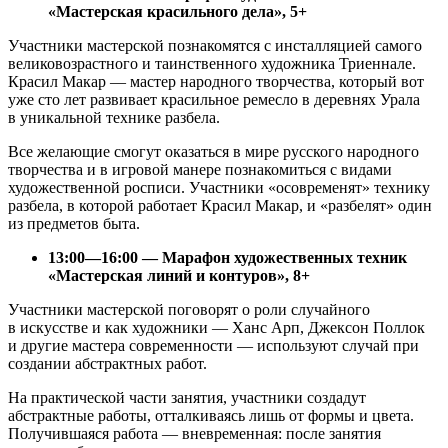
«Мастерская красильного дела», 5+
Участники мастерской познакомятся с инсталляцией самого
великовозрастного и таинственного художника Триеннале.
Красил Макар — мастер народного творчества, который вот
уже сто лет развивает красильное ремесло в деревнях Урала
в уникальной технике разбела.
Все желающие смогут оказаться в мире русского народного
творчества и в игровой манере познакомиться с видами
художественной росписи. Участники «осовременят» технику
разбела, в которой работает Красил Макар, и «разбелят» один
из предметов быта.
13:00—16:00 — Марафон художественных техник
«Мастерская линий и контуров», 8+
Участники мастерской поговорят о роли случайного
в искусстве и как художники — Ханс Арп, Джексон Поллок
и другие мастера современности — используют случай при
создании абстрактных работ.
На практической части занятия, участники создадут
абстрактные работы, отталкиваясь лишь от формы и цвета.
Получившаяся работа — вневременная: после занятия