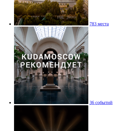
783 места
36 событий