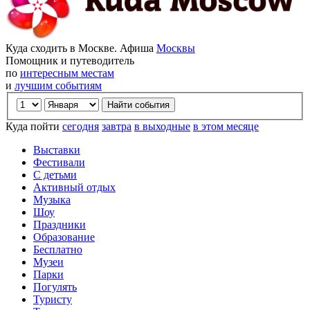
Куда сходить в Москве. Афиша
Москвы
Помощник и путеводитель
по
интересным местам
и
лучшим событиям
Куда пойти
сегодня
завтра
в выходные
в этом месяце
Выставки
Фестивали
С детьми
Активный отдых
Музыка
Шоу
Праздники
Образование
Бесплатно
Музеи
Парки
Погулять
Туристу