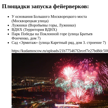
Площадки запуска фейерверков:
У основания Большого Москворецкого моста
(Москворецкая улица)
Лужники (Воробьевы горы, Лужники)
ВДНХ (Территория ВДНХ)
Парк Победы на Поклонной горе (улица Братьев
Фонченко, дом 7)
Сад «Эрмитаж» (улица Каретный ряд, дом 3. строение 7)
https://kudamoscow.ru/uploads/21b775467f2ecef7e27bd8dc50