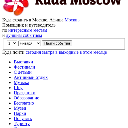
Куда сходить в Москве. Афиша
Москвы
Помощник и путеводитель
по
интересным местам
и
лучшим событиям
Куда пойти
сегодня
завтра
в выходные
в этом месяце
Выставки
Фестивали
С детьми
Активный отдых
Музыка
Шоу
Праздники
Образование
Бесплатно
Музеи
Парки
Погулять
Туристу