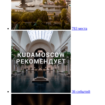
783 места
36 событий