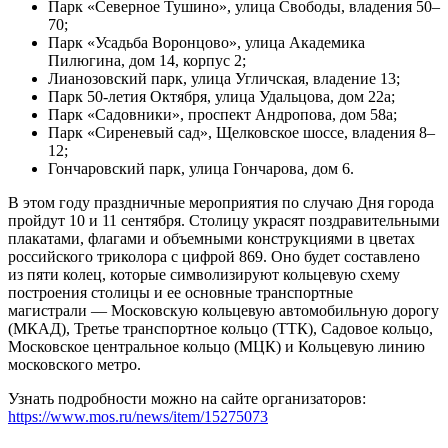
Парк «Северное Тушино», улица Свободы, владения 50–
70;
Парк «Усадьба Воронцово», улица Академика
Пилюгина, дом 14, корпус 2;
Лианозовский парк, улица Угличская, владение 13;
Парк 50-летия Октября, улица Удальцова, дом 22а;
Парк «Садовники», проспект Андропова, дом 58а;
Парк «Сиреневый сад», Щелковское шоссе, владения 8–
12;
Гончаровский парк, улица Гончарова, дом 6.
В этом году праздничные мероприятия по случаю Дня города
пройдут 10 и 11 сентября. Столицу украсят поздравительными
плакатами, флагами и объемными конструкциями в цветах
российского триколора с цифрой 869. Оно будет составлено
из пяти колец, которые символизируют кольцевую схему
построения столицы и ее основные транспортные
магистрали — Московскую кольцевую автомобильную дорогу
(МКАД), Третье транспортное кольцо (ТТК), Садовое кольцо,
Московское центральное кольцо (МЦК) и Кольцевую линию
московского метро.
Узнать подробности можно на сайте организаторов:
https://www.mos.ru/news/item/15275073