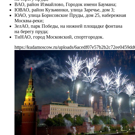
ВАО, район Измайлово, Городок имени Баумана;
ЮВАО, район Кузьминки, улица Заречье, дом 3;
ЮАО, улица Борисовские Пруды, дом 25, набережная
Москвы-реки;
ЗелАО, парк Победы, на нижней площадке фонтана
на берегу пруда;
ТиНАО, город Московский, спортгородок.
https://kudamoscow.ru/uploads/6acedf07e57b2b2c72ee0459dd