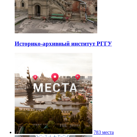
Историко-архивный институт РГГУ
783 места