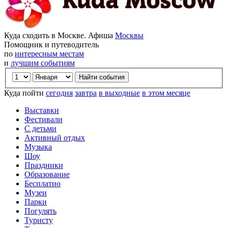
Куда сходить в Москве. Афиша
Москвы
Помощник и путеводитель
по
интересным местам
и
лучшим событиям
Куда пойти
сегодня
завтра
в выходные
в этом месяце
Выставки
Фестивали
С детьми
Активный отдых
Музыка
Шоу
Праздники
Образование
Бесплатно
Музеи
Парки
Погулять
Туристу