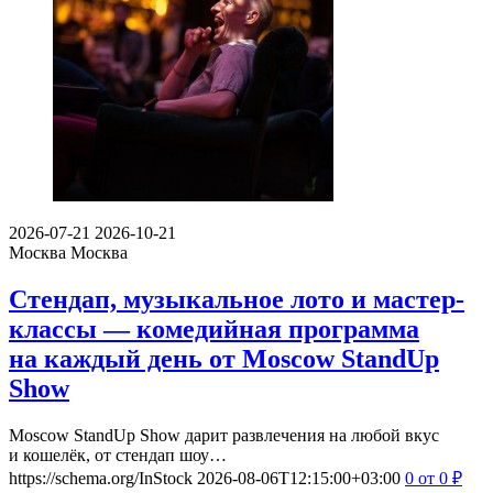
2026-07-21
2026-10-21
Москва
Москва
Стендап, музыкальное лото и мастер-
классы — комедийная программа
на каждый день от Moscow StandUp
Show
Moscow StandUp Show дарит развлечения на любой вкус
и кошелёк, от стендап шоу…
https://schema.org/InStock
2026-08-06T12:15:00+03:00
0
от 0
₽