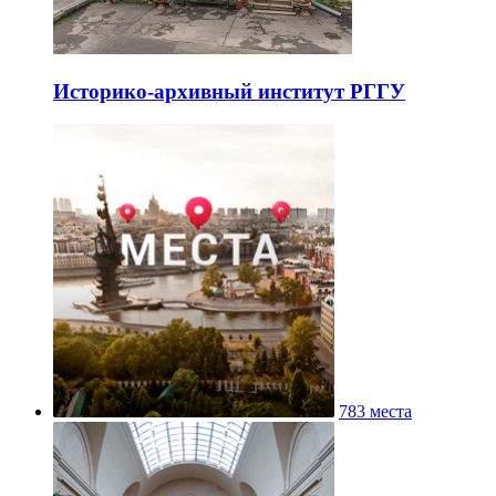
Историко-архивный институт РГГУ
783 места