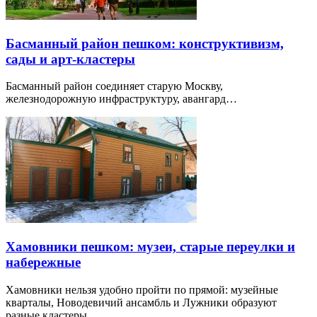
Басманный район пешком: конструктивизм,
сады и арт-кластеры
Басманный район соединяет старую Москву,
железнодорожную инфраструктуру, авангард…
Хамовники пешком: музеи, старые переулки и
набережные
Хамовники нельзя удобно пройти по прямой: музейные
кварталы, Новодевичий ансамбль и Лужники образуют
разные кластеры.