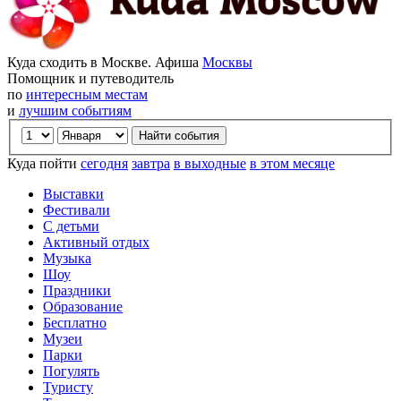
Куда сходить в Москве. Афиша
Москвы
Помощник и путеводитель
по
интересным местам
и
лучшим событиям
Куда пойти
сегодня
завтра
в выходные
в этом месяце
Выставки
Фестивали
С детьми
Активный отдых
Музыка
Шоу
Праздники
Образование
Бесплатно
Музеи
Парки
Погулять
Туристу