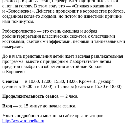
режиссер Юрий Алесин, перевернул традиционные сказки
с ног на голову. В этом году это — «Спящая красавица»
и «Белоснежка». Действие происходит в королевстве роботов,
созданном когда-то людьми, но потом по известной причине
ими покинутом.
Робокоролевство — это очень смешная и добрая
робоинтерпретация классических сюжетов с блестящими
костюмами, световыми эффектами, песнями и танцевальными
номерами.
До начала представления детей ждет веселая развлекательная
программа: вместе с придворным Изобретателем детям
предстоит выбрать изобретения достойные Короля
и Королевы.
Сеансы
— в 10.00, 12.00, 15.30, 18.00. Кроме 31 декабря
(сеансы в 10.00 и в 12.00) и 1 января (сеансы в 15.30 и 18.00).
Продолжительность сеанса
— 2 часа.
Вход
— за 15 минут до начала сеанса.
Узнать подробности можно на сайте организаторов:
http://www.roboelka.ru