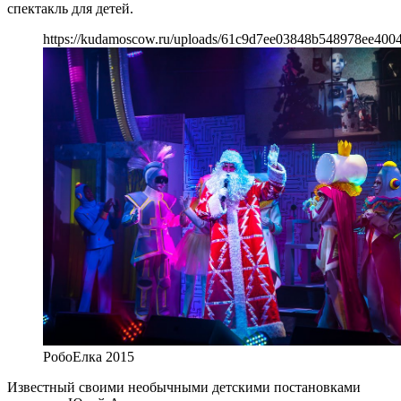
спектакль для детей.
https://kudamoscow.ru/uploads/61c9d7ee03848b548978ee4004
РобоЕлка 2015
Известный своими необычными детскими постановками