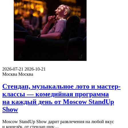
2026-07-21
2026-10-21
Москва
Москва
Стендап, музыкальное лото и мастер-
классы — комедийная программа
на каждый день от Moscow StandUp
Show
Moscow StandUp Show дарит развлечения на любой вкус
и кошелёк, от стендап шоу…