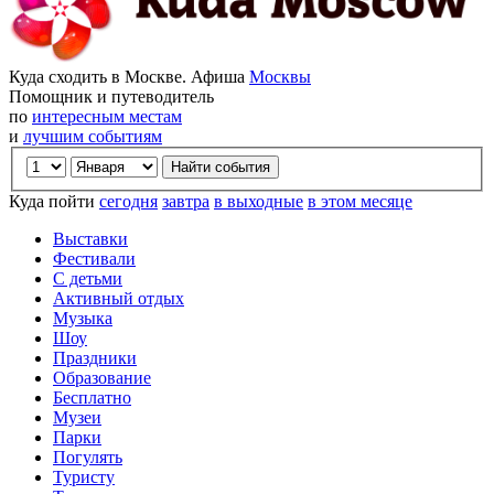
Куда сходить в Москве. Афиша
Москвы
Помощник и путеводитель
по
интересным местам
и
лучшим событиям
Куда пойти
сегодня
завтра
в выходные
в этом месяце
Выставки
Фестивали
С детьми
Активный отдых
Музыка
Шоу
Праздники
Образование
Бесплатно
Музеи
Парки
Погулять
Туристу