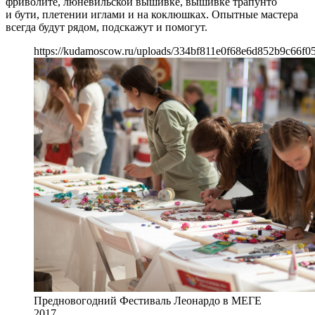
фриволите, люневильской вышивке, вышивке трапунто
и бути, плетении иглами и на коклюшках. Опытные мастера
всегда будут рядом, подскажут и помогут.
https://kudamoscow.ru/uploads/334bf811e0f68e6d852b9c66f0
Предновогодний Фестиваль Леонардо в МЕГЕ
2017