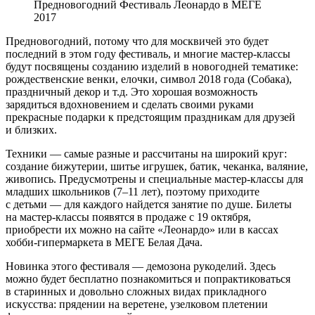
Предновогодний Фестиваль Леонардо в МЕГЕ
2017
Предновогодний, потому что для москвичей это будет
последний в этом году фестиваль, и многие мастер-классы
будут посвящены созданию изделий в новогодней тематике:
рождественские венки, елочки, символ 2018 года (Собака),
праздничный декор и т.д. Это хорошая возможность
зарядиться вдохновением и сделать своими руками
прекрасные подарки к предстоящим праздникам для друзей
и близких.
Техники — самые разные и рассчитаны на широкий круг:
создание бижутерии, шитье игрушек, батик, чеканка, валяние,
живопись. Предусмотрены и специальные мастер-классы для
младших школьников (7–11 лет), поэтому приходите
с детьми — для каждого найдется занятие по душе. Билеты
на мастер-классы появятся в продаже с 19 октября,
приобрести их можно на сайте «Леонардо» или в кассах
хобби-гипермаркета в МЕГЕ Белая Дача.
Новинка этого фестиваля — демозона рукоделий. Здесь
можно будет бесплатно познакомиться и попрактиковаться
в старинных и довольно сложных видах прикладного
искусства: прядении на веретене, узелковом плетении