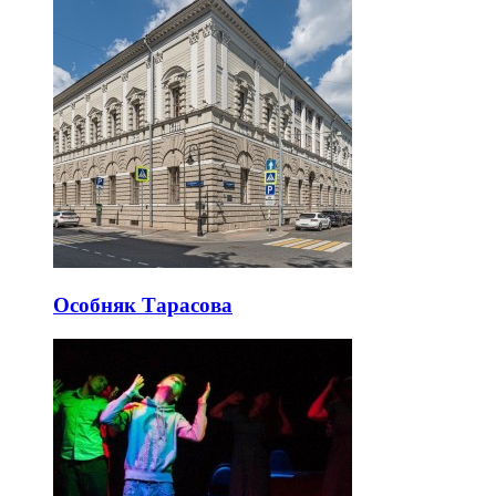
Особняк Тарасова