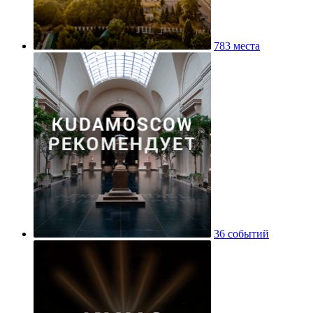
783 места
36 событий