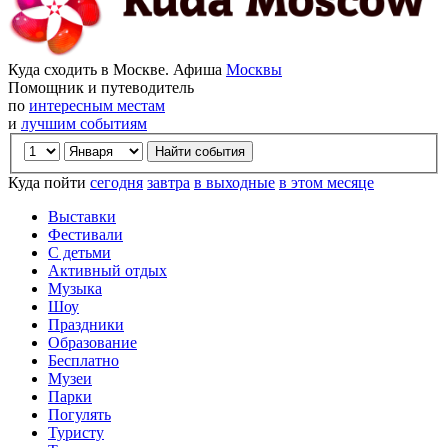
Куда сходить в Москве. Афиша
Москвы
Помощник и путеводитель
по
интересным местам
и
лучшим событиям
Куда пойти
сегодня
завтра
в выходные
в этом месяце
Выставки
Фестивали
С детьми
Активный отдых
Музыка
Шоу
Праздники
Образование
Бесплатно
Музеи
Парки
Погулять
Туристу