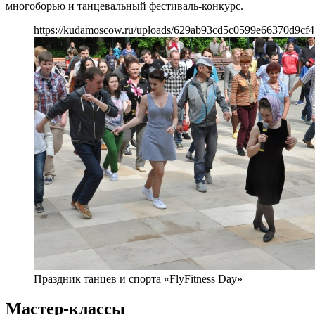
многоборью и танцевальный фестиваль-конкурс.
https://kudamoscow.ru/uploads/629ab93cd5c0599e66370d9cf4
Праздник танцев и спорта «FlyFitness Day»
Мастер-классы