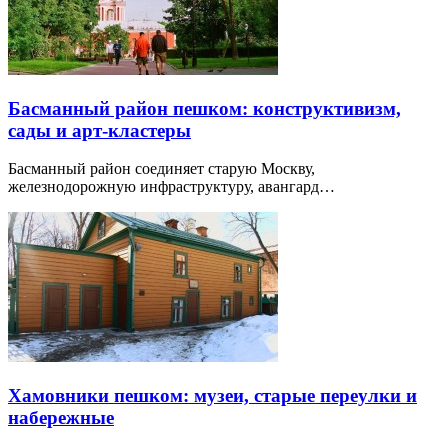
Басманный район пешком: конструктивизм,
сады и арт-кластеры
Басманный район соединяет старую Москву,
железнодорожную инфраструктуру, авангард…
Хамовники пешком: музеи, старые переулки и
набережные