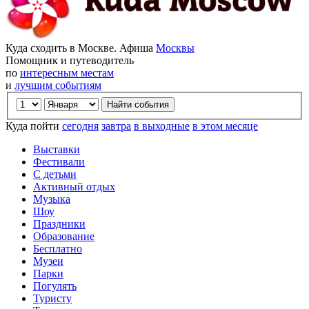
Куда сходить в Москве. Афиша
Москвы
Помощник и путеводитель
по
интересным местам
и
лучшим событиям
Куда пойти
сегодня
завтра
в выходные
в этом месяце
Выставки
Фестивали
С детьми
Активный отдых
Музыка
Шоу
Праздники
Образование
Бесплатно
Музеи
Парки
Погулять
Туристу