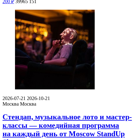
200
₽
39965
151
2026-07-21
2026-10-21
Москва
Москва
Стендап, музыкальное лото и мастер-
классы — комедийная программа
на каждый день от Moscow StandUp