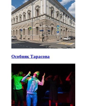
Особняк Тарасова