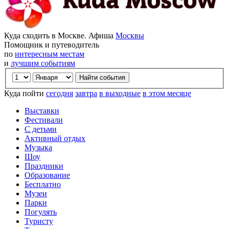
Куда сходить в Москве. Афиша
Москвы
Помощник и путеводитель
по
интересным местам
и
лучшим событиям
Куда пойти
сегодня
завтра
в выходные
в этом месяце
Выставки
Фестивали
С детьми
Активный отдых
Музыка
Шоу
Праздники
Образование
Бесплатно
Музеи
Парки
Погулять
Туристу