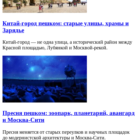
Китай-город пешком: старые улицы, храмы и
Зарядье
Китай-город — не одна улица, а исторический район между
Красной площадью, Лубянкой и Москвой-рекой.
Пресня пешком: зоопарк, планетарий, авангард
и Москва-Сити
Пресня меняется от старых переулков и научных площадок
до модернистской архитектуры и Москва-Сити.