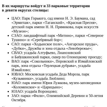
В их маршруты войдут и 33 парковые территории
в девяти округах столицы:
ЦАО: Парк Горького, сад имени Н. Э. Баумана, сад
«Эрмитаж», парки «Таганский», «Красная Пресня»,
детский парк имени Н. Н. Прямикова, парк искусств
«Музеон»;
СЗАО: ландшафтный парк «Митино», парки «Северное
Тушино» и «Серебряный бор»;
САО: парки «Ходынское поле», «Ангарские пруды»,
«Дубки», Дружбы и зона отдыха «Левобережье»;
СВАО: усадьба Алтуфьево, Лианозовский
и Бабушкинский парки, сквер по Олонецкому проезду;
ВАО: парк «Сокольники», Перовский и Измайловский
парк, зона отдыха «Терлецкая дубрава», усадьба
Измайлово;
ЮВАО: Московская усадьба Деда Мороза, парк
«Кузьминки», усадьба Люблино;
ЮАО: парк имени Юрия Лужкова, музеи-заповедники
«Коломенское» и «Царицыно»;
ЮЗАО: усадьба Воронцово;
ЗАО: парки «Фили», Олимпийской Деревни и 50-летия
Октября.