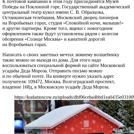
К почтовой кампании в этом году присоединятся Музей
Победы на Поклонной горе, Государственный академический
центральный театр кукол имени С. В. Образцова,
Останкинская телебашня, Московский дворец пионеров
на Воробьевых горах, студия «Спокойной ночи, малыши!»
и другие партнеры. Кроме того, ящики с новогодним
оформлением также будут установлены рядом с колесом
обозрения «Солнце Москвы» и канатной дорогой
на Воробьевых горах.
Написать о своих заветных мечтах зимнему волшебнику
также можно не выходя из дома. Для этого надо
воспользоваться специальной формой на сайте Московской
усадьбы Деда Мороза. Отправить письмо можно
и по обычной почте. На конверте нужно указать адрес
получателя: 109472, Москва, Волгоградский проспект,
владение 168д, в Московскую усадьбу Деда Мороза.
https://kudamoscow.ru/uploads/dbf06ceba4bbd1ea0435e03100