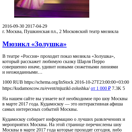
2016-09-30
2017-04-29
г. Москва, Пушкинская пл., 2
Московский театр мюзикла
Мюзикл «Золушка»
В театре «Россия» проходит показ мюзикла «Золушка»,
который расскажет любимую сказку Шарля Перро
совершенно иначе, удивит новыми сюжетными линиями
и неожиданными…
1000
RUB
https://schema.org/InStock
2016-10-27T23:00:00+03:00
https://kudamoscow.ru/event/mjuzikl-zolushka/
от 1 000
₽
7.3K
5
На нашем сайте вы узнаете всё необходимое про шоу Москвы
в марте 2017 года. Кудамоскоу — это интерактивная афиша
самых интересных событий Москвы.
Кудамоскоу собирает информацию о лучших развлечениях и
мероприятих Москвы. На этой странице перечислены шоу
Москвы в марте 2017 года которые проходят сегодня, либо