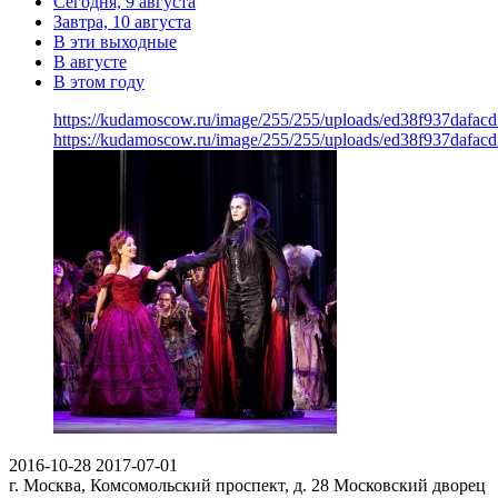
Сегодня, 9 августа
Завтра, 10 августа
В эти выходные
В августе
В этом году
https://kudamoscow.ru/image/255/255/uploads/ed38f937dafac
https://kudamoscow.ru/image/255/255/uploads/ed38f937dafac
2016-10-28
2017-07-01
г. Москва, Комсомольский проспект, д. 28
Московский дворец