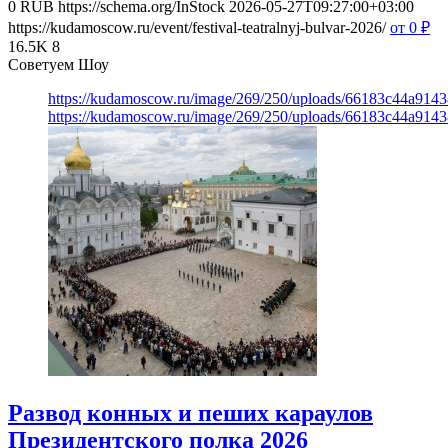
0
RUB
https://schema.org/InStock
2026-05-27T09:27:00+03:00
https://kudamoscow.ru/event/festival-teatralnyj-bulvar-2026/
от 0
₽
16.5K
8
Советуем Шоу
https://kudamoscow.ru/image/269/250/uploads/66183c44a914
https://kudamoscow.ru/image/269/250/uploads/66183c44a914
Развод конных и пеших караулов
Президентского полка 2026