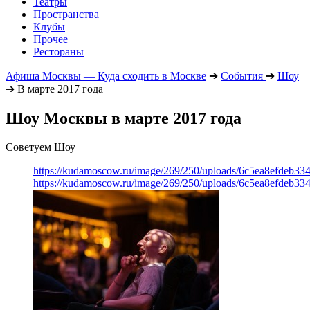
Театры
Пространства
Клубы
Прочее
Рестораны
Афиша Москвы — Куда сходить в Москве
➔
События
➔
Шоу
➔
В марте 2017 года
Шоу Москвы в марте 2017 года
Советуем Шоу
https://kudamoscow.ru/image/269/250/uploads/6c5ea8efdeb3
https://kudamoscow.ru/image/269/250/uploads/6c5ea8efdeb3