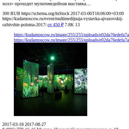
холл» проходит мультимедийная выставка…
300
RUB
https://schema.org/InStock
2017-03-06T16:06:00+03:00
https://kudamoscow.ru/event/multimedijnaja-vystavka-ajvazovskij-
ozhivshie-polotna-2017/
от 450
₽
7.8K
13
https://kudamoscow.ru/image/255/255/uploads/e02da76edefa
https://kudamoscow.ru/image/255/255/uploads/e02da76edefa
2017-03-18
2017-08-27