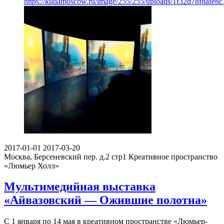
https://kudamoscow.ru/image/255/255/uploads/1f32d78f8afe8
2017-01-01
2017-03-20
Москва, Берсеневский пер. д.2 стр1
Креативное пространство
«Люмьер Холл»
Мультимедийная выставка
«Айвазовский — Ожившие полотна»
С 1 января по 14 мая в креативном пространстве «Люмьер-