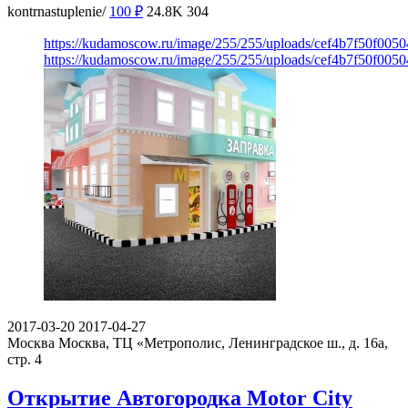
kontrnastuplenie/
100
₽
24.8K
304
https://kudamoscow.ru/image/255/255/uploads/cef4b7f50f00
https://kudamoscow.ru/image/255/255/uploads/cef4b7f50f00
2017-03-20
2017-04-27
Москва
Москва, ТЦ «Метрополис, Ленинградское ш., д. 16а,
стр. 4
Открытие Автогородка Motor City