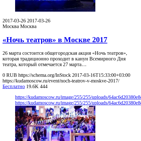
2017-03-26
2017-03-26
Москва
Москва
«Ночь театров» в Москве 2017
26 марта состоится общегородская акция «Ночь театров»,
которая традиционно проходит в канун Всемирного Дня
театра, который отмечается 27 марта…
0
RUB
https://schema.org/InStock
2017-03-16T15:33:00+03:00
https://kudamoscow.ru/event/noch-teatrov-v-moskve-2017/
Бесплатно
19.6K
444
https://kudamoscow.ru/image/255/255/uploads/64ac6d20380e
https://kudamoscow.ru/image/255/255/uploads/64ac6d20380e