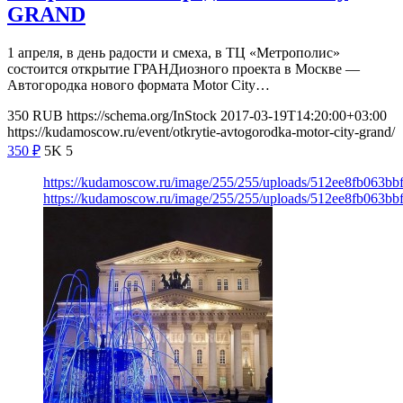
GRAND
1 апреля, в день радости и смеха, в ТЦ «Метрополис»
состоится открытие ГРАНДиозного проекта в Москве —
Автогородка нового формата Motor City…
350
RUB
https://schema.org/InStock
2017-03-19T14:20:00+03:00
https://kudamoscow.ru/event/otkrytie-avtogorodka-motor-city-grand/
350
₽
5K
5
https://kudamoscow.ru/image/255/255/uploads/512ee8fb063b
https://kudamoscow.ru/image/255/255/uploads/512ee8fb063b