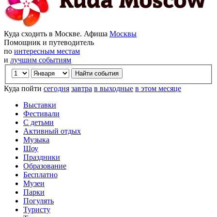
Куда сходить в Москве. Афиша
Москвы
Помощник и путеводитель
по
интересным местам
и
лучшим событиям
Куда пойти
сегодня
завтра
в выходные
в этом месяце
Выставки
Фестивали
С детьми
Активный отдых
Музыка
Шоу
Праздники
Образование
Бесплатно
Музеи
Парки
Погулять
Туристу