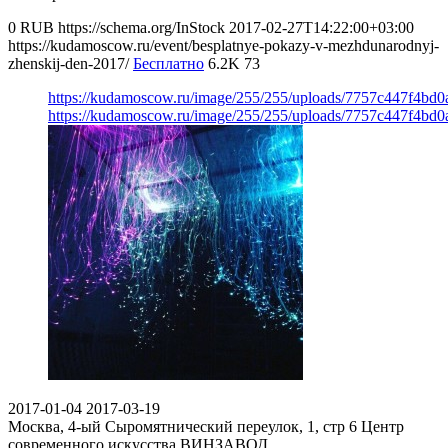
0
RUB
https://schema.org/InStock
2017-02-27T14:22:00+03:00
https://kudamoscow.ru/event/besplatnye-pokazy-v-mezhdunarodnyj-
zhenskij-den-2017/
Бесплатно
6.2K
73
https://kudamoscow.ru/image/255/255/uploads/7757c447f4bd
https://kudamoscow.ru/image/255/255/uploads/7757c447f4bd
2017-01-04
2017-03-19
Москва, 4-ый Сыромятнический переулок, 1, стр 6
Центр
современного искусства ВИНЗАВОД