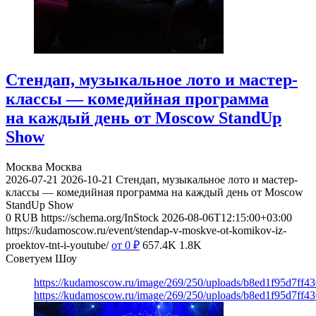
Стендап, музыкальное лото и мастер-
классы — комедийная программа
на каждый день от Moscow StandUp
Show
Москва
Москва
2026-07-21
2026-10-21
Стендап, музыкальное лото и мастер-
классы — комедийная программа на каждый день от Moscow
StandUp Show
0
RUB
https://schema.org/InStock
2026-08-06T12:15:00+03:00
https://kudamoscow.ru/event/stendap-v-moskve-ot-komikov-iz-
proektov-tnt-i-youtube/
от 0
₽
657.4K
1.8K
Советуем Шоу
https://kudamoscow.ru/image/269/250/uploads/b8ed1f95d7ff
https://kudamoscow.ru/image/269/250/uploads/b8ed1f95d7ff