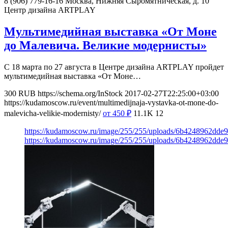
8 (906) 779-16-16
Москва, Нижняя Сыромятническая, д. 10
Центр дизайна ARTPLAY
Мультимедийная выставка «От Моне
до Малевича. Великие модернисты»
С 18 марта по 27 августа в Центре дизайна ARTPLAY пройдет
мультимедийная выставка «От Моне…
300
RUB
https://schema.org/InStock
2017-02-27T22:25:00+03:00
https://kudamoscow.ru/event/multimedijnaja-vystavka-ot-mone-do-
malevicha-velikie-modernisty/
от 450
₽
11.1K
12
https://kudamoscow.ru/image/255/255/uploads/6b4248962dde
https://kudamoscow.ru/image/255/255/uploads/6b4248962dde