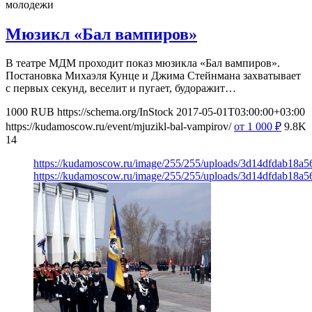
молодежи
Мюзикл «Бал вампиров»
В театре МДМ проходит показ мюзикла «Бал вампиров».
Постановка Михаэля Кунце и Джима Стейнмана захватывает
с первых секунд, веселит и пугает, будоражит…
1000
RUB
https://schema.org/InStock
2017-05-01T03:00:00+03:00
https://kudamoscow.ru/event/mjuzikl-bal-vampirov/
от 1 000
₽
9.8K
14
https://kudamoscow.ru/image/255/255/uploads/3d14dfdab18a
https://kudamoscow.ru/image/255/255/uploads/3d14dfdab18a