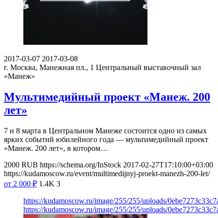
2017-03-07
2017-03-08
г. Москва, Манежная пл., 1
Центральный выставочный зал
«Манеж»
Мультимедийный проект «Манеж. 200
лет»
7 и 8 марта в Центральном Манеже состоится одно из самых
ярких событий юбилейного года — мультимедийный проект
«Манеж. 200 лет», в котором…
2000
RUB
https://schema.org/InStock
2017-02-27T17:10:00+03:00
https://kudamoscow.ru/event/multimedijnyj-proekt-manezh-200-let/
от 2 000
₽
1.4K
3
https://kudamoscow.ru/image/255/255/uploads/0ebe7273c33c
https://kudamoscow.ru/image/255/255/uploads/0ebe7273c33c