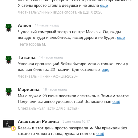
У стены просто стояла девушка и не знала
ещё
Фестиваль уличных видов спорта на ВДНХ 2026
Алеся
14 часов назад
Чудесный камерный театр в центре Москвы! Однажды
попадете туда и влюбитесь, назад дороги не будет.
ещё
Театр города М.
Татьяна
14 часов назад
Ужасная организация! Войти бысиро можно только, если у
вас вип билет за 22 тысячи. Для остальных
ещё
Фестиваль «Пикник Афиши-2026»
Марианна
18 часов назад
Мы с мужем 28 июня посетили спектакль в Зимнем театре.
Получили истинное удовольствие! Великолепная
ещё
Спектакль «Запчасти для счастья»
Анастасия Ришина
3 дня назад 16:17
Казань в этот день просто разорвала 🔥 Мы приехали без
какого то четкого плана, думали немного
ещё