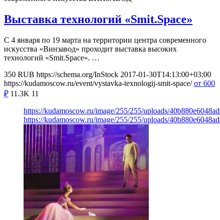
Выставка технологий «Smit.Space»
С 4 января по 19 марта на территории центра современного
искусства «Винзавод» проходит выставка высоких
технологий «Smit.Space». …
350
RUB
https://schema.org/InStock
2017-01-30T14:13:00+03:00
https://kudamoscow.ru/event/vystavka-texnologij-smit-space/
от 600
₽
11.3K
11
https://kudamoscow.ru/image/255/255/uploads/40b880e6048
https://kudamoscow.ru/image/255/255/uploads/40b880e6048