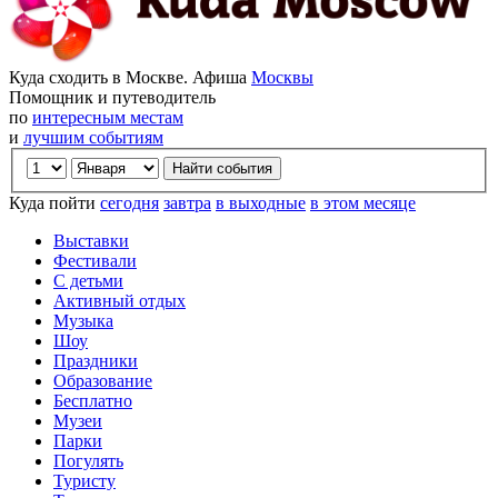
Куда сходить в Москве. Афиша
Москвы
Помощник и путеводитель
по
интересным местам
и
лучшим событиям
Куда пойти
сегодня
завтра
в выходные
в этом месяце
Выставки
Фестивали
С детьми
Активный отдых
Музыка
Шоу
Праздники
Образование
Бесплатно
Музеи
Парки
Погулять
Туристу