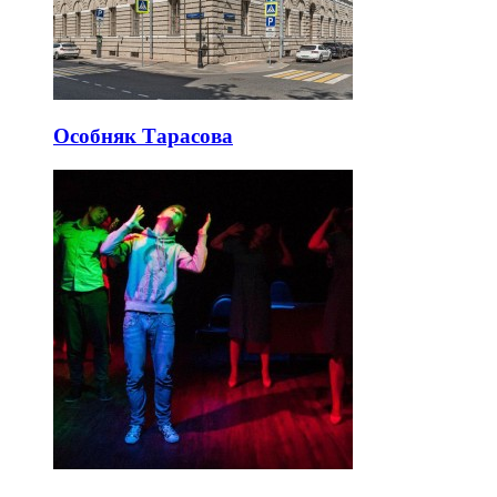
Особняк Тарасова