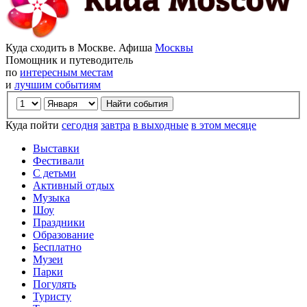
Куда сходить в Москве. Афиша
Москвы
Помощник и путеводитель
по
интересным местам
и
лучшим событиям
Куда пойти
сегодня
завтра
в выходные
в этом месяце
Выставки
Фестивали
С детьми
Активный отдых
Музыка
Шоу
Праздники
Образование
Бесплатно
Музеи
Парки
Погулять
Туристу