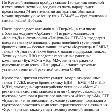
По Красной площади пройдут свыше 130 единиц колесной
и гусеничной техники, воздушная часть парада будет
представлена 74 летательными аппаратами. Возглавит
механизированную колонну танк Т-34–85 — бронетанковый
символ нашей Победы.
После проследуют автомобили «Тигр-М», в том числе
с боевым модулем «Арбалет», «Тигры» с комплексом
«Корнет-Д» и автомобили «Тайфун-К». БТР-82А предварит
въезд на главную площадь страны новейшей гусеничной
бронетехники — боевых машин пехоты «Курганец» и БМП-3,
танков «Армата», а также боевых машин поддержки танков.
Технику войск ПВО представят зенитные ракетные
комплексы «Бук-М2» и «Тор-М2», зенитные ракетно-
пушечные комплексы «Панцирь-С», а также пусковые
установки зенитной ракетной системы С-400.
Кроме того, зрители смогут увидеть модернизированные
танки Т-72Б3, новую бронетехнику ВДВ — БМД-4 М и БТР-
МДМ, самоходные артиллерийские установки «Мста-С»,
реактивные системы залпового огня «Смерч», самоходные
пусковые установки ракетного комплекса «Искандер-М», БТР
«Бумеранг» и автономные пусковые установки подвижного
грунтового ракетного комплекса стратегического назначения
«Ярс». Зрители также увидят технику военной полиции