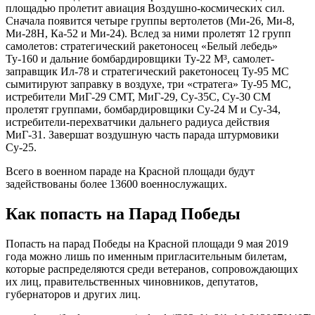
площадью пролетит авиация Воздушно-космических сил.
Сначала появится четыре группы вертолетов (Ми-26, Ми-8,
Ми-28Н, Ка-52 и Ми-24). Вслед за ними пролетят 12 групп
самолетов: стратегический ракетоносец «Белый лебедь»
Ту-160 и дальние бомбардировщики Ту-22 М³, самолет-
заправщик Ил-78 и стратегический ракетоносец Ту-95 МС
сымитируют заправку в воздухе, три «стратега» Ту-95 МС,
истребители МиГ-29 СМТ, МиГ-29, Су-35С, Су-30 СМ
пролетят группами, бомбардировщики Су-24 М и Су-34,
истребители-перехватчики дальнего радиуса действия
МиГ-31. Завершат воздушную часть парада штурмовики
Су-25.
Всего в военном параде на Красной площади будут
задействованы более 13600 военнослужащих.
Как попасть на Парад Победы
Попасть на парад Победы на Красной площади 9 мая 2019
года можно лишь по именным пригласительным билетам,
которые распределяются среди ветеранов, сопровождающих
их лиц, правительственных чиновников, депутатов,
губернаторов и других лиц.