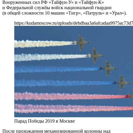
Вооруженных сил РФ «Тайфун-У» и «Тайфун-К»
и Федеральной службы войск национальной гвардии
(в общей сложности 10 машин «Тигр», «Патруль» и «Урал»).
https://kudamoscow.ru/uploads/debdbaa3a6afcadaa9975ac73d7
Парад Победы 2019 в Москве
После прохождения механизированной колонны над