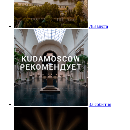
783 места
33 события