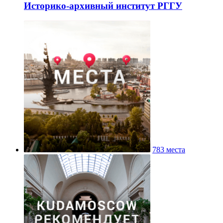
Историко-архивный институт РГГУ
783 места