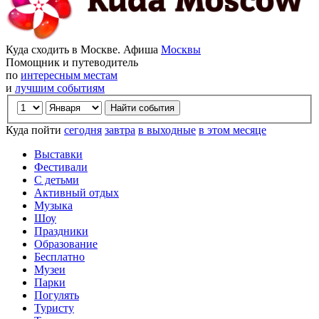
Куда сходить в Москве. Афиша
Москвы
Помощник и путеводитель
по
интересным местам
и
лучшим событиям
Куда пойти
сегодня
завтра
в выходные
в этом месяце
Выставки
Фестивали
С детьми
Активный отдых
Музыка
Шоу
Праздники
Образование
Бесплатно
Музеи
Парки
Погулять
Туристу