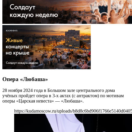
Опера «Любаша»
28 ноября 2024 года в Большом зале центрального дома
учёных пройдет опера в 3-х актах (с антрактом) по мотивам
оперы «Царская невеста» — «Любаша».
https://kudamoscow.ru/uploads/b8d8c6bd906f1766e5140d040