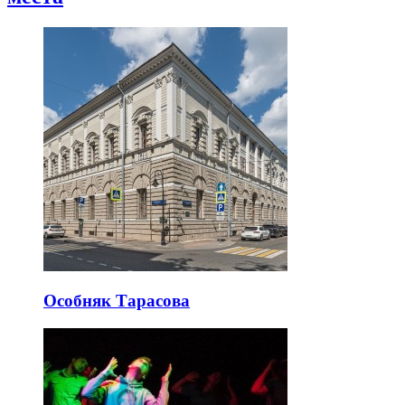
Особняк Тарасова