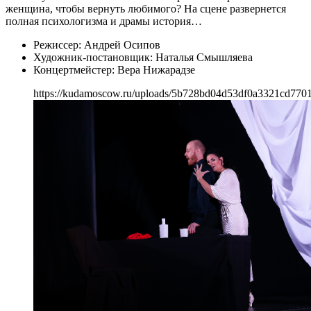
женщина, чтобы вернуть любимого? На сцене развернется
полная психологизма и драмы история…
Режиссер: Андрей Осипов
Художник-постановщик: Наталья Смышляева
Концертмейстер: Вера Нижарадзе
https://kudamoscow.ru/uploads/5b728bd04d53df0a3321cd770