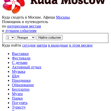
Куда сходить в Москве. Афиша
Москвы
Помощник и путеводитель
по
интересным местам
и
лучшим событиям
Куда пойти
сегодня
завтра
в выходные
в этом месяце
Выставки
Фестивали
С детьми
Активный отдых
Музыка
Шоу
Праздники
Образование
Бесплатно
Музеи
Парки
Погулять
Туристу