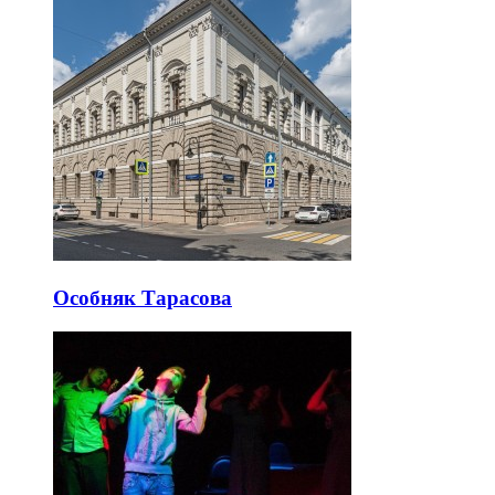
Особняк Тарасова