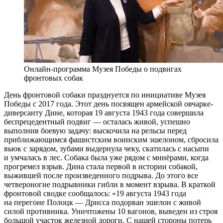
Онлайн-программа Музея Победы о подвигах
фронтовых собак
День фронтовой собаки празднуется по инициативе Музея
Победы с 2017 года. Этот день посвящен армейской овчарке-
диверсанту Дине, которая 19 августа 1943 года совершила
беспрецедентный подвиг — осталась живой, успешно
выполнив боевую задачу: выскочила на рельсы перед
приближающимся фашистским воинским эшелоном, сбросила
вьюк с зарядом, зубами выдернула чеку, скатилась с насыпи
и умчалась в лес. Собака была уже рядом с минёрами, когда
прогремел взрыв. Дина стала первой в истории собакой,
выжившей после произведенного подрыва. До этого все
четвероногие подрывники гибли в момент взрыва. В краткой
фронтовой сводке сообщалось: «19 августа 1943 года
на перегоне Полоцк — Дрисса подорван эшелон с живой
силой противника. Уничтожены 10 вагонов, выведен из строя
большой участок железной дороги. С нашей стороны потерь