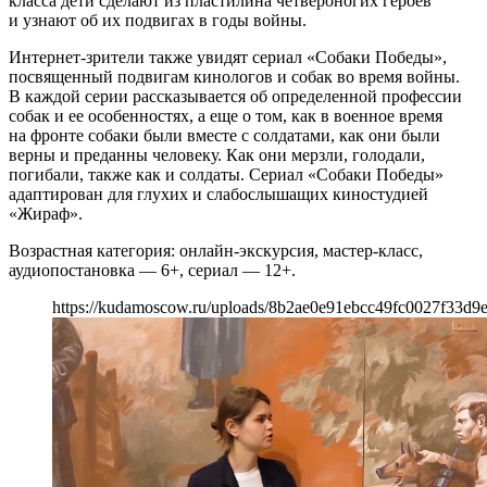
класса дети сделают из пластилина четвероногих героев
и узнают об их подвигах в годы войны.
Интернет-зрители также увидят сериал «Собаки Победы»,
посвященный подвигам кинологов и собак во время войны.
В каждой серии рассказывается об определенной профессии
собак и ее особенностях, а еще о том, как в военное время
на фронте собаки были вместе с солдатами, как они были
верны и преданны человеку. Как они мерзли, голодали,
погибали, также как и солдаты. Сериал «Собаки Победы»
адаптирован для глухих и слабослышащих киностудией
«Жираф».
Возрастная категория: онлайн-экскурсия, мастер-класс,
аудиопостановка — 6+, сериал — 12+.
https://kudamoscow.ru/uploads/8b2ae0e91ebcc49fc0027f33d9