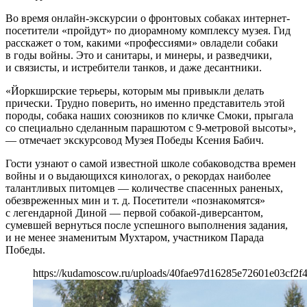
Во время онлайн-экскурсии о фронтовых собаках интернет-
посетители «пройдут» по диорамному комплексу музея. Гид
расскажет о том, какими «профессиями» овладели собаки
в годы войны. Это и санитары, и минеры, и разведчики,
и связисты, и истребители танков, и даже десантники.
«Йоркширские терьеры, которым мы привыкли делать
прически. Трудно поверить, но именно представитель этой
породы, собака наших союзников по кличке Смоки, прыгала
со специально сделанным парашютом с 9-метровой высоты»,
— отмечает экскурсовод Музея Победы Ксения Бабич.
Гости узнают о самой известной школе собаководства времен
войны и о выдающихся кинологах, о рекордах наиболее
талантливых питомцев — количестве спасенных раненых,
обезвреженных мин и т. д. Посетители «познакомятся»
с легендарной Диной — первой собакой-диверсантом,
сумевшей вернуться после успешного выполнения задания,
и не менее знаменитым Мухтаром, участником Парада
Победы.
https://kudamoscow.ru/uploads/40fae97d16285e72601e03cf2f