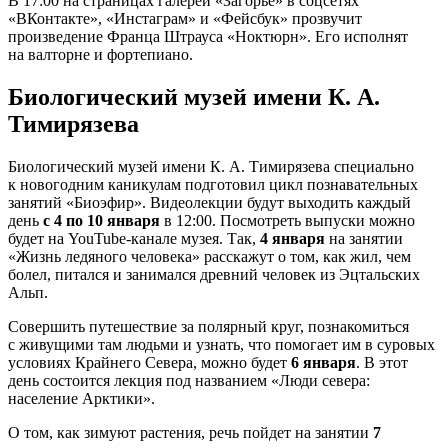
В 17:00 на страницах галереи «Загорье» в соцсетях
«ВКонтакте», «Инстаграм» и «Фейсбук» прозвучит
произведение Франца Штрауса «Ноктюрн». Его исполнят
на валторне и фортепиано.
Биологический музей имени К. А.
Тимирязева
Биологический музей имени К. А. Тимирязева специально
к новогодним каникулам подготовил цикл познавательных
занятий «Биоэфир». Видеолекции будут выходить каждый
день
с 4 по 10 января
в 12:00. Посмотреть выпуски можно
будет на YouTube-канале музея. Так,
4 января
на занятии
«Жизнь ледяного человека» расскажут о том, как жил, чем
болел, питался и занимался древний человек из Эцтальских
Альп.
Совершить путешествие за полярный круг, познакомиться
с живущими там людьми и узнать, что помогает им в суровых
условиях Крайнего Севера, можно будет
6 января
. В этот
день состоится лекция под названием «Люди севера:
население Арктики».
О том, как зимуют растения, речь пойдет на занятии
7