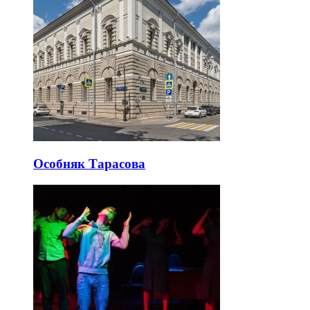
Особняк Тарасова