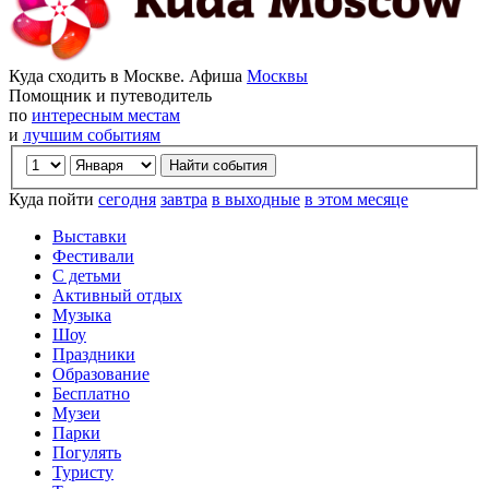
Куда сходить в Москве. Афиша
Москвы
Помощник и путеводитель
по
интересным местам
и
лучшим событиям
Куда пойти
сегодня
завтра
в выходные
в этом месяце
Выставки
Фестивали
С детьми
Активный отдых
Музыка
Шоу
Праздники
Образование
Бесплатно
Музеи
Парки
Погулять
Туристу