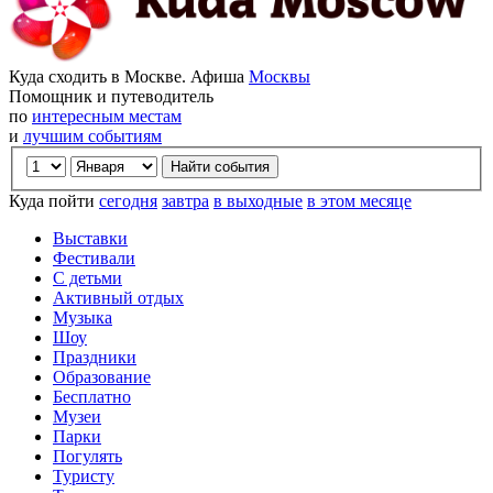
Куда сходить в Москве. Афиша
Москвы
Помощник и путеводитель
по
интересным местам
и
лучшим событиям
Куда пойти
сегодня
завтра
в выходные
в этом месяце
Выставки
Фестивали
С детьми
Активный отдых
Музыка
Шоу
Праздники
Образование
Бесплатно
Музеи
Парки
Погулять
Туристу