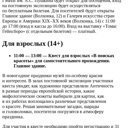
ГМИИ им. А.С. Пушкина будет открыт для посещения, вход
на постоянную экспозицию будет осуществляться
по бесплатным билетам. Для посетителей будут открыты
Главное здание (Волхонка, 12) и Галерея искусства стран
Европы и Америки XIX–XX веков (Волхонка, 14) с 11:00
до 17:00 (вход и кассы до 16:00). Вход на выставку «Томас
Гейнсборо» (с отдельным билетом) — платный.
Для взрослых (14+)
11:00 — 13:00 — Квест для взрослых «В поисках
красоты» для самостоятельного прохождения.
Главное здание.
В новогодние праздники музей по-особому красив
и интересен. В залах постоянной экспозиции участники
квеста увидят, как художники представляли Античность
в разные периоды европейской истории, какие
мифологические сюжеты выбирали для картин, как
в их работах воплощались различные представления
о красоте. Решая занимательные загадки, шарады
и головоломки, посетители погрузятся в атмосферу
праздника.
Для участия в квесте необходимо пройти регистрацию и 31