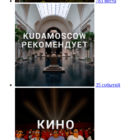
783 места
35 событий