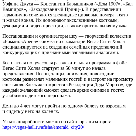
Урфина Джуса ― Константин Барышников («Дом 1907», «Бал
Вампиров», «Заколдованный Принц»). В представлении
гармонично сочетаются зрелищные цирковые номера, театр
и живой вокал. Их дополняют эксклюзивные костюмы,
декорации и видео проекции, а также оригинальная музыка.
Постановщики и организаторы шоу ― творческий коллектив
«РомановАрена» совместно с командой Вегас Сити Холла ―
специализируются на создании семейных представлений,
конкурирующих с признанными западными аналогами.
Бесплатная получасовая развлекательная программа в фойе
Вегас Сити Холла стартует за 50 минут до начала
представления. Песни, танцы, анимация, новогодние
костюмы развеселят маленьких гостей и настроят на просмотр
спектакля. Здесь же откроется «Резиденция Деда Мороза», где
каждый желающий сможет сделать яркие снимки в гостях
у любимого детского персонажа.
Дети до 4 лет могут пройти по одному билету со взрослым
и сидеть у него на коленях.
Узнать подробности можно на сайте организаторов:
https://vegas-hall.ru/afisha/emerald_city20/