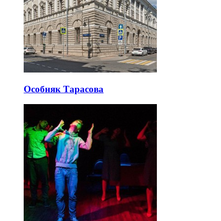
Особняк Тарасова