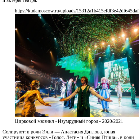
и актёры театра.
https://kudamoscow.ru/uploads/15312a1b415efdf3e42df645daf
Цирковой мюзикл «Изумрудный город» 2020/2021
Солируют: в роли Элли ― Анастасия Дятлова, юная
участница конкурсов «Голос. Дети» и «Синяя Птица», в роли