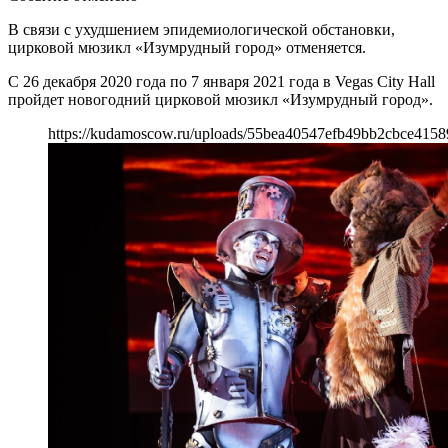
В связи с ухудшением эпидемиологической обстановки,
цирковой мюзикл «Изумрудный город» отменяется.
С 26 декабря 2020 года по 7 января 2021 года в Vegas City Hall
пройдет новогодний цирковой мюзикл «Изумрудный город».
https://kudamoscow.ru/uploads/55bea40547efb49bb2cbce4158