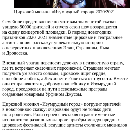
Цирковой мюзикл «Изумрудный город» 2020/2021
Семейное представление по мотивам знаменитой сказки
увидело 50000 зрителей и спустя сезон шоу возвращается
на сцену концертной площадки. В период новогодних
праздников 2020–2021 знаменитые цирковые и театральные
артисты вновь расскажут увлекательную историю
о невероятных приключениях Элли, Страшилы, Льва
и Дровосека.
Внезапный ураган переносит девочку в неизвестную страну,
где та встречает сказочных персонажей. Страшила мечтает
получить ум вместо соломы, Дровосек ищет сердце,
способное любить, а Лев хочет избавиться от трусости. Вместе
они отправляются к доброму волшебнику в Изумрудный
город, преодолевая на пути всевозможные преграды,
созданные коварным Урфином Джусом.
Цирковой мюзикл «Изумрудный город» погрузит зрителей
в новогоднюю сказку: очарованы будут не только дети,
но и родители. Роли героев спектакля играют именитые
исполнители различных жанров: призёры международных
цирковых фестивалей, ведущие артисты столичных мюзиклов