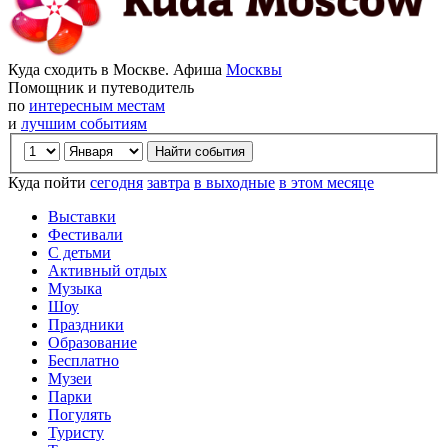
Куда сходить в Москве. Афиша
Москвы
Помощник и путеводитель
по
интересным местам
и
лучшим событиям
Куда пойти
сегодня
завтра
в выходные
в этом месяце
Выставки
Фестивали
С детьми
Активный отдых
Музыка
Шоу
Праздники
Образование
Бесплатно
Музеи
Парки
Погулять
Туристу