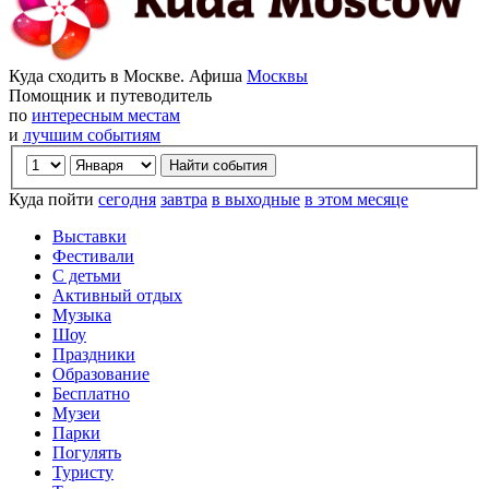
Куда сходить в Москве. Афиша
Москвы
Помощник и путеводитель
по
интересным местам
и
лучшим событиям
Куда пойти
сегодня
завтра
в выходные
в этом месяце
Выставки
Фестивали
С детьми
Активный отдых
Музыка
Шоу
Праздники
Образование
Бесплатно
Музеи
Парки
Погулять
Туристу