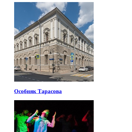
Особняк Тарасова