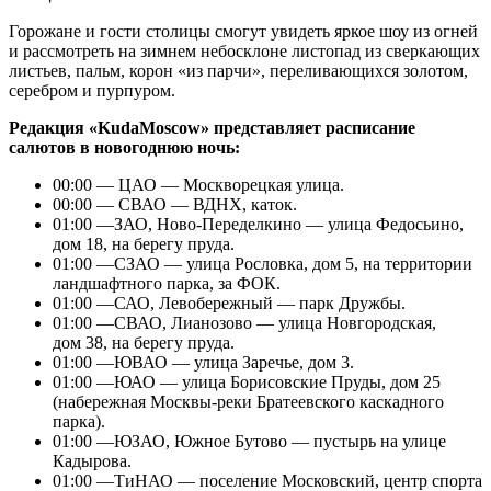
Горожане и гости столицы смогут увидеть яркое шоу из огней
и рассмотреть на зимнем небосклоне листопад из сверкающих
листьев, пальм, корон «из парчи», переливающихся золотом,
серебром и пурпуром.
Редакция «KudaMoscow» представляет расписание
салютов в новогоднюю ночь:
00:00 — ЦАО — Москворецкая улица.
00:00 — СВАО — ВДНХ, каток.
01:00 —ЗАО, Ново-Переделкино — улица Федосьино,
дом 18, на берегу пруда.
01:00 —СЗАО — улица Рословка, дом 5, на территории
ландшафтного парка, за ФОК.
01:00 —САО, Левобережный — парк Дружбы.
01:00 —СВАО, Лианозово — улица Новгородская,
дом 38, на берегу пруда.
01:00 —ЮВАО — улица Заречье, дом 3.
01:00 —ЮАО — улица Борисовские Пруды, дом 25
(набережная Москвы-реки Братеевского каскадного
парка).
01:00 —ЮЗАО, Южное Бутово — пустырь на улице
Кадырова.
01:00 —ТиНАО — поселение Московский, центр спорта