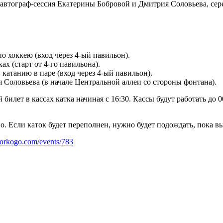
ся автограф-сессия Екатерины Бобровой и Дмитрия Соловьева, с
 хоккею (вход через 4-ый павильон).
х (старт от 4-го павильона).
атанию в паре (вход через 4-ый павильон).
Соловьева (в начале Центральной аллеи со стороны фонтана).
илет в кассах катка начиная с 16:30. Кассы будут работать до 0
 Если каток будет переполнен, нужно будет подождать, пока вы
-gorkogo.com/events/783