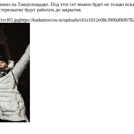
винил на Танцплощадке. Под этот сет можно будет не только иска
тереокатке будут работать до закрытия.
1ecf65.jpg
https://kudamoscow.ru/uploads/c61e1012e08e3906d06f678