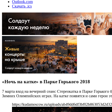
Outlook.com
Скачать .ics
«Ночь на катке» в Парке Горького 2018
7 марта вход на вечерний сеанс Стереокатка в Парке Горького
Зимних Олимпийских играх. На катке появятся и сами герои 
https://kudamoscow.ru/uploads/ab49dd6df3bf02b863053d2d32