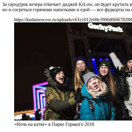
За саундтрек вечера отвечает диджей KrLow, он будет крутить 
но и согреться горячими напитками и едой — все фудкорты на с
https://kudamoscow.ru/uploads/c61e1012e08e3906d06f678288
«Ночь на катке» в Парке Горького 2018