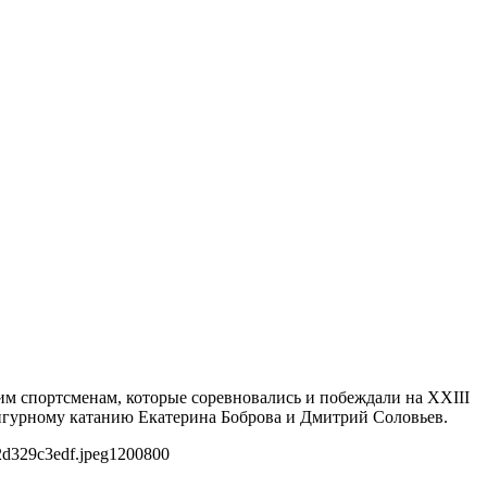
ким спортсменам, которые соревновались и побеждали на XXIII
игурному катанию Екатерина Боброва и Дмитрий Соловьев.
2d329c3edf.jpeg
1200
800