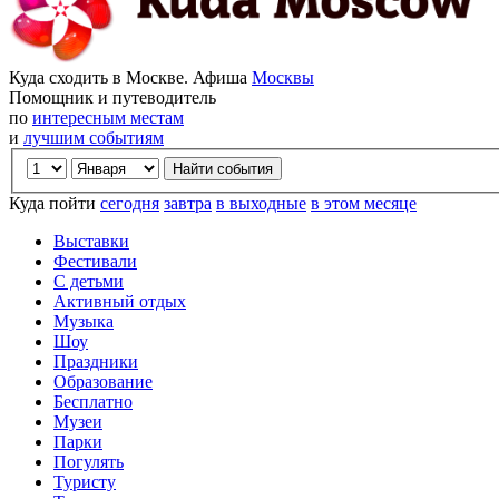
Куда сходить в Москве. Афиша
Москвы
Помощник и путеводитель
по
интересным местам
и
лучшим событиям
Куда пойти
сегодня
завтра
в выходные
в этом месяце
Выставки
Фестивали
С детьми
Активный отдых
Музыка
Шоу
Праздники
Образование
Бесплатно
Музеи
Парки
Погулять
Туристу