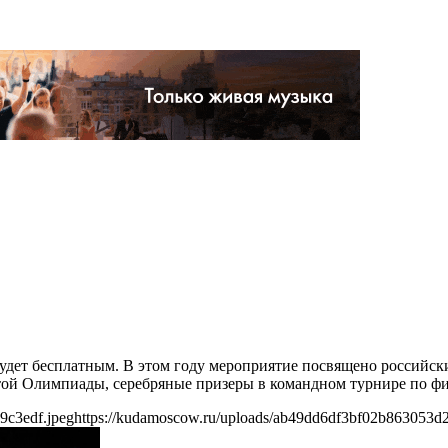
 будет бесплатным. В этом году мероприятие посвящено российс
этой Олимпиады, серебряные призеры в командном турнире по ф
9c3edf.jpeg
https://kudamoscow.ru/uploads/ab49dd6df3bf02b863053d