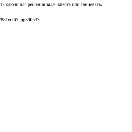
ть ключи для решения задач квеста или танцевать,
2881ecf65.jpg
800
533