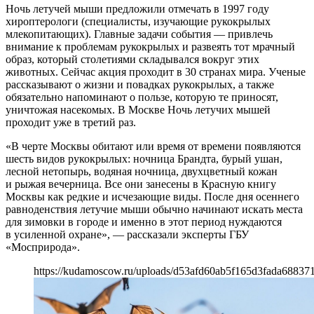
Ночь летучей мыши предложили отмечать в 1997 году
хироптерологи (специалисты, изучающие рукокрылых
млекопитающих). Главные задачи события — привлечь
внимание к проблемам рукокрылых и развеять тот мрачный
образ, который столетиями складывался вокруг этих
животных. Сейчас акция проходит в 30 странах мира. Ученые
рассказывают о жизни и повадках рукокрылых, а также
обязательно напоминают о пользе, которую те приносят,
уничтожая насекомых. В Москве Ночь летучих мышей
проходит уже в третий раз.
«В черте Москвы обитают или время от времени появляются
шесть видов рукокрылых: ночница Брандта, бурый ушан,
лесной нетопырь, водяная ночница, двухцветный кожан
и рыжая вечерница. Все они занесены в Красную книгу
Москвы как редкие и исчезающие виды. После дня осеннего
равноденствия летучие мыши обычно начинают искать места
для зимовки в городе и именно в этот период нуждаются
в усиленной охране», — рассказали эксперты ГБУ
«Мосприрода».
https://kudamoscow.ru/uploads/d53afd60ab5f165d3fada68837