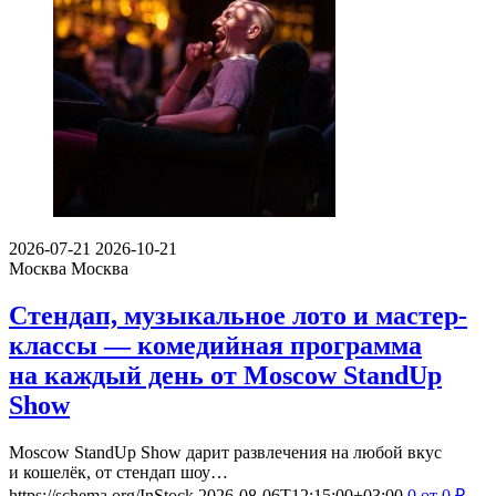
2026-07-21
2026-10-21
Москва
Москва
Стендап, музыкальное лото и мастер-
классы — комедийная программа
на каждый день от Moscow StandUp
Show
Moscow StandUp Show дарит развлечения на любой вкус
и кошелёк, от стендап шоу…
https://schema.org/InStock
2026-08-06T12:15:00+03:00
0
от 0
₽