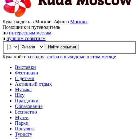
Куда сходить в Москве. Афиша
Москвы
Помощник и путеводитель
по
интересным местам
и
лучшим событиям
Куда пойти
сегодня
завтра
в выходные
в этом месяце
Выставки
Фестивали
С детьми
Активный отдых
Музыка
Шоу
Праздники
Образование
Бесплатно
Музеи
Парки
Погулять
Туристу