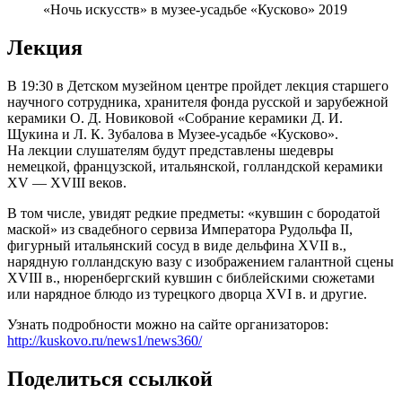
«Ночь искусств» в музее-усадьбе «Кусково» 2019
Лекция
В 19:30 в Детском музейном центре пройдет лекция старшего
научного сотрудника, хранителя фонда русской и зарубежной
керамики О. Д. Новиковой «Собрание керамики Д. И.
Щукина и Л. К. Зубалова в Музее-усадьбе «Кусково».
На лекции слушателям будут представлены шедевры
немецкой, французской, итальянской, голландской керамики
XV — XVIII веков.
В том числе, увидят редкие предметы: «кувшин с бородатой
маской» из свадебного сервиза Императора Рудольфа II,
фигурный итальянский сосуд в виде дельфина XVII в.,
нарядную голландскую вазу с изображением галантной сцены
XVIII в., нюренбергский кувшин с библейскими сюжетами
или нарядное блюдо из турецкого дворца XVI в. и другие.
Узнать подробности можно на сайте организаторов:
http://kuskovo.ru/news1/news360/
Поделиться ссылкой