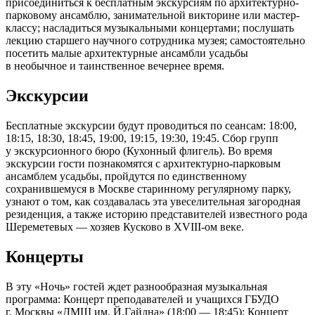
присоединиться к бесплатным экскурсиям по архитектурно-
парковому ансамблю, занимательной викторине или мастер-
классу; насладиться музыкальными концертами; послушать
лекцию старшего научного сотрудника музея; самостоятельно
посетить малые архитектурные ансамбли усадьбы
в необычное и таинственное вечернее время.
Экскурсии
Бесплатные экскурсии будут проводиться по сеансам: 18:00,
18:15, 18:30, 18:45, 19:00, 19:15, 19:30, 19:45. Сбор групп
у экскурсионного бюро (Кухонный флигель). Во время
экскурсии гости познакомятся с архитектурно-парковым
ансамблем усадьбы, пройдутся по единственному
сохранившемуся в Москве старинному регулярному парку,
узнают о том, как создавалась эта увеселительная загородная
резиденция, а также историю представителей известного рода
Шереметевых — хозяев Кусково в XVIII-ом веке.
Концерты
В эту «Ночь» гостей ждет разнообразная музыкальная
программа: Концерт преподавателей и учащихся ГБУДО
г. Москвы «ДМШ им. Й.Гайдна» (18:00 — 18:45); Концерт