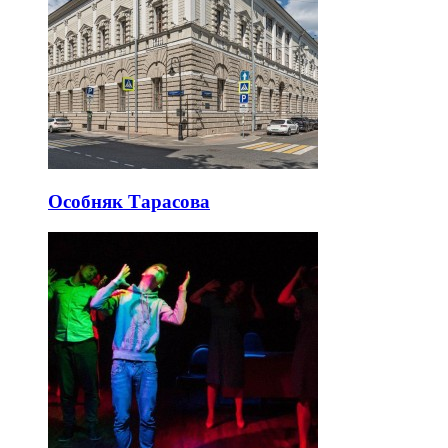
Особняк Тарасова