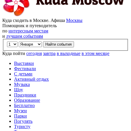
Куда сходить в Москве. Афиша
Москвы
Помощник и путеводитель
по
интересным местам
и
лучшим событиям
Куда пойти
сегодня
завтра
в выходные
в этом месяце
Выставки
Фестивали
С детьми
Активный отдых
Музыка
Шоу
Праздники
Образование
Бесплатно
Музеи
Парки
Погулять
Туристу