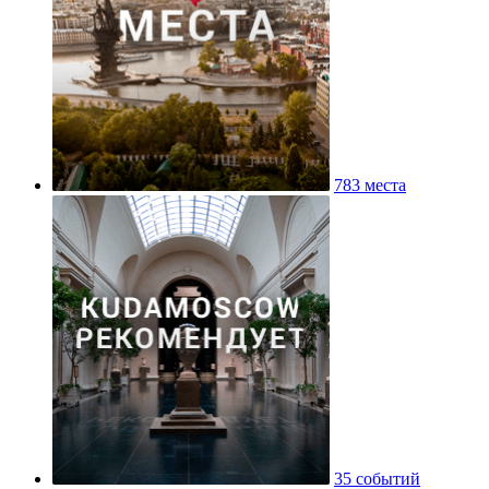
783 места
35 событий