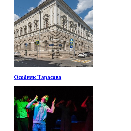
Особняк Тарасова