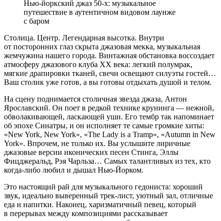
Нью-йоркский джаз 50-х: музыкальное
путешествие в аутентичном видовом лаунже
с баром
Столица. Центр. Легендарная высотка. Внутри
от посторонних глаз скрыта джазовая мекка, музыкальная
жемчужина нашего города. Винтажная обстановка воссоздает
атмосферу джазового клуба XX века: легкий полумрак,
мягкие драпировки тканей, свечи освещают силуэты гостей…
Ваш столик уже готов, а вы готовы отдыхать душой и телом.
На сцену поднимается столичная звезда джаза, Антон
Ярославский. Он поет в редкой технике крунинга — нежной,
обволакивающей, ласкающей уши. Его тембр так напоминает
об эпохе Синатры, и он исполняет те самые громкие хиты:
«New York, New York», «The Lady is a Tramp», «Autumn in New
York». Впрочем, не только их. Вы услышите лиричные
джазовые версии иконических песен Стинга, Эллы
Фицджеральд, Рэя Чарльза… Самых талантливых из тех, кто
когда-либо любил и дышал Нью-Йорком.
Это настоящий рай для музыкального гедониста: хороший
звук, идеально выверенный трек-лист, уютный зал, отличные
еда и напитки. Наконец, харизматичный певец, который
в перерывах между композициями рассказывает