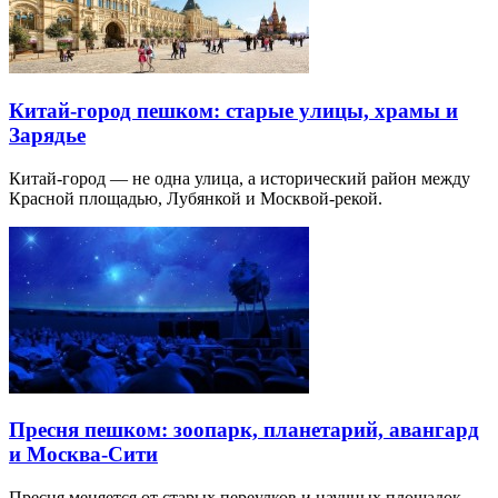
Китай-город пешком: старые улицы, храмы и
Зарядье
Китай-город — не одна улица, а исторический район между
Красной площадью, Лубянкой и Москвой-рекой.
Пресня пешком: зоопарк, планетарий, авангард
и Москва-Сити
Пресня меняется от старых переулков и научных площадок