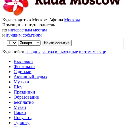
Куда сходить в Москве. Афиша
Москвы
Помощник и путеводитель
по
интересным местам
и
лучшим событиям
Куда пойти
сегодня
завтра
в выходные
в этом месяце
Выставки
Фестивали
С детьми
Активный отдых
Музыка
Шоу
Праздники
Образование
Бесплатно
Музеи
Парки
Погулять
Туристу