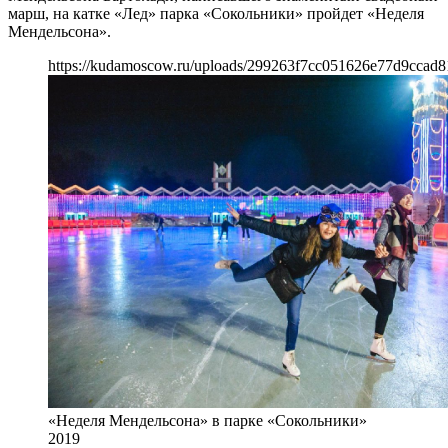
марш, на катке «Лед» парка «Сокольники» пройдет «Неделя
Мендельсона».
https://kudamoscow.ru/uploads/299263f7cc051626e77d9ccad8
«Неделя Мендельсона» в парке «Сокольники»
2019