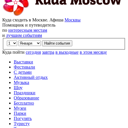
Куда сходить в Москве. Афиша
Москвы
Помощник и путеводитель
по
интересным местам
и
лучшим событиям
Куда пойти
сегодня
завтра
в выходные
в этом месяце
Выставки
Фестивали
С детьми
Активный отдых
Музыка
Шоу
Праздники
Образование
Бесплатно
Музеи
Парки
Погулять
Туристу