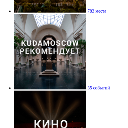
783 места
35 событий