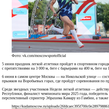
Фото: vk.com/moscowsportofficial
5 июня праздник легкой атлетики пройдет в спортивном городк
с препятствиями на 3 000 м, беге с барьерами на 400 м, беге на 
6 июня в самом центре Москвы — на Никольской улице — состоя
прыжков на Воробьевых горах, где пройдут соревнования по п
Среди звездных участников Недели легкой атлетики — действ
Республики, финалист чемпионата мира 2025 года, победител
перспективный спринтер Эбрахима Камару из Гамбии, а такж
https://kudamoscow.ru/uploads/26fdcaec395f700c0e28979886