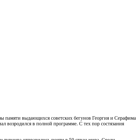
изы памяти выдающихся советских бегунов Георгия и Серафима
л возродился в полной программе. С тех пор состязания
и турнира отправились почти в 50 стран мира. Среди