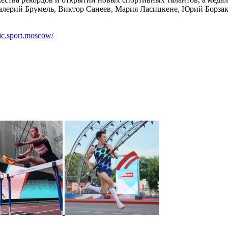
алерий Брумель, Виктор Санеев, Мария Ласицкене, Юрий Борза
etic.sport.moscow/