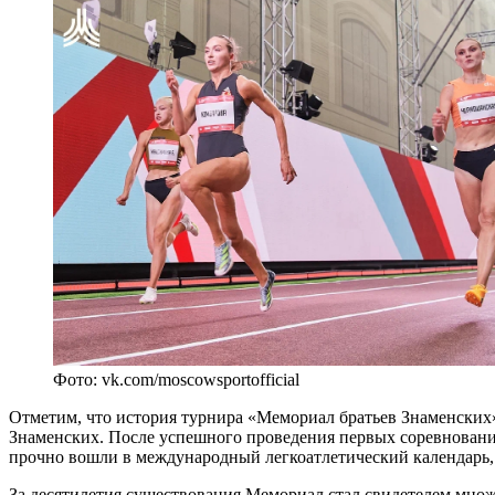
Фото: vk.com/moscowsportofficial
Отметим, что история турнира «Мемориал братьев Знаменских»
Знаменских. После успешного проведения первых соревнований
прочно вошли в международный легкоатлетический календарь, 
За десятилетия существования Мемориал стал свидетелем множ