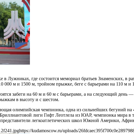
е в Лужниках, где состоится мемориал братьев Знаменских, в ра
10 000 м и 1500 м, тройном прыжке, беге с барьерами на 110 м и 10
тся забеги на 60 м и 60 м с барьерами, а на следующий день —
рыжкам в высоту и с шестом.
ующая олимпийская чемпионка, одна из сильнейших бегуний на
ь Бриллиантовой лиги Гифт Леотлела из ЮАР, чемпионка мира в
е представители легкоатлетических школ Южной Америки, Афри
12f241.jpg
https://kudamoscow.ru/uploads/26fdcaec395f700c0e289798