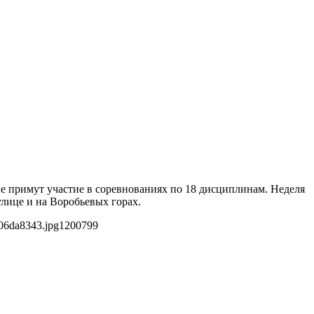
ые примут участие в соревнованиях по 18 дисциплинам. Неделя
лице и на Воробьевых горах.
06da8343.jpg
1200
799