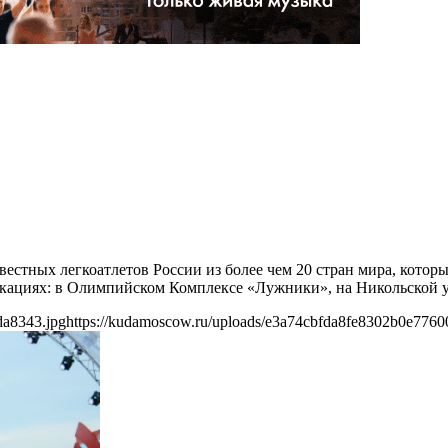
вестных легкоатлетов России из более чем 20 стран мира, котор
локациях: в Олимпийском Комплексе «Лужники», на Никольской у
da8343.jpg
https://kudamoscow.ru/uploads/e3a74cbfda8fe8302b0e7760