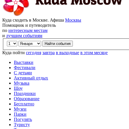
Куда сходить в Москве. Афиша
Москвы
Помощник и путеводитель
по
интересным местам
и
лучшим событиям
Куда пойти
сегодня
завтра
в выходные
в этом месяце
Выставки
Фестивали
С детьми
Активный отдых
Музыка
Шоу
Праздники
Образование
Бесплатно
Музеи
Парки
Погулять
Туристу