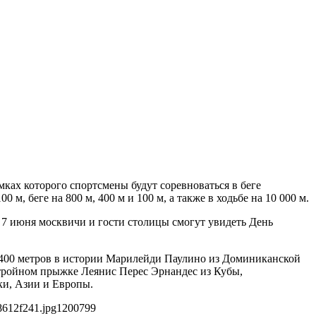
мках которого спортсмены будут соревноваться в беге
0 м, беге на 800 м, 400 м и 100 м, а также в ходьбе на 10 000 м.
 7 июня москвичи и гости столицы смогут увидеть День
 400 метров в истории Марилейди Паулино из Доминиканской
 тройном прыжке Леянис Перес Эрнандес из Кубы,
ки, Азии и Европы.
8612f241.jpg
1200
799