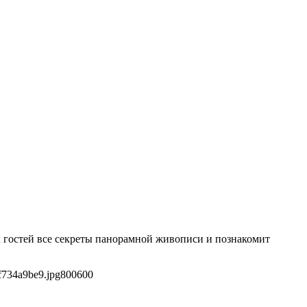
х гостей все секреты панорамной живописи и познакомит
f734a9be9.jpg
800
600