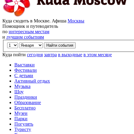
Куда сходить в Москве. Афиша
Москвы
Помощник и путеводитель
по
интересным местам
и
лучшим событиям
Куда пойти
сегодня
завтра
в выходные
в этом месяце
Выставки
Фестивали
С детьми
Активный отдых
Музыка
Шоу
Праздники
Образование
Бесплатно
Музеи
Парки
Погулять
Туристу