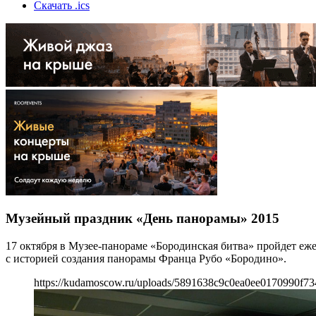
Скачать .ics
Музейный праздник «День панорамы» 2015
17 октября в Музее-панораме «Бородинская битва» пройдет еж
с историей создания панорамы Франца Рубо «Бородино».
https://kudamoscow.ru/uploads/5891638c9c0ea0ee0170990f73