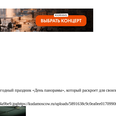
егодный праздник «День панорамы», который раскроет для свои
4a9be9.jpg
https://kudamoscow.ru/uploads/5891638c9c0ea0ee0170990