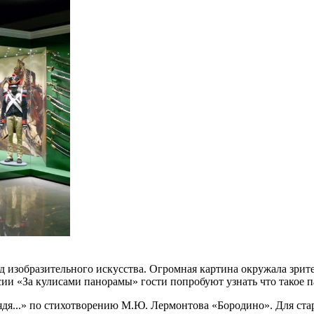
 изобразительного искусства. Огромная картина окружала зрител
ии «За кулисами панорамы» гости попробуют узнать что такое па
ядя...» по стихотворению М.Ю. Лермонтова «Бородино». Для ст