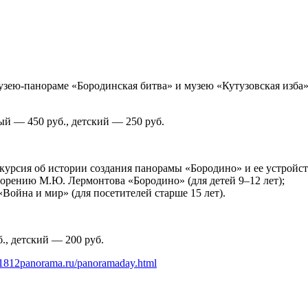
Музею-панораме «Бородинская битва» и музею «Кутузовская изб
ый — 450 руб., детский — 250 руб.
курсия об истории создания панорамы «Бородино» и ее устройств
творению М.Ю. Лермонтова «Бородино» (для детей 9–12 лет);
Война и мир» (для посетителей старше 15 лет).
., детский — 200 руб.
.1812panorama.ru/panoramaday.html