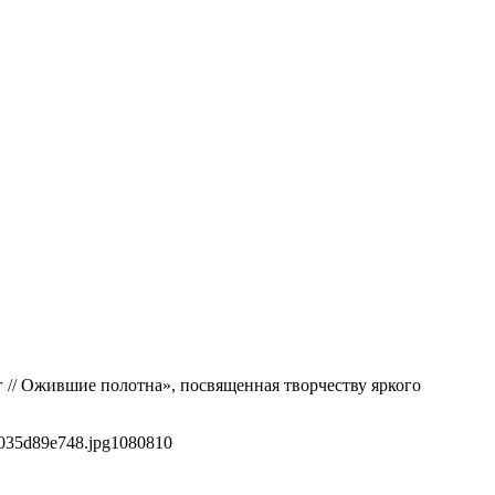
г // Ожившие полотна», посвященная творчеству яркого
035d89e748.jpg
1080
810