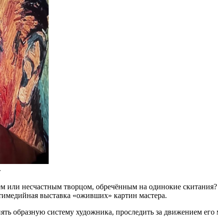
»
 или несчастным творцом, обречённым на одинокие скитания? Н
ьтимедийная выставка «оживших» картин мастера.
ть образную систему художника, проследить за движением его м