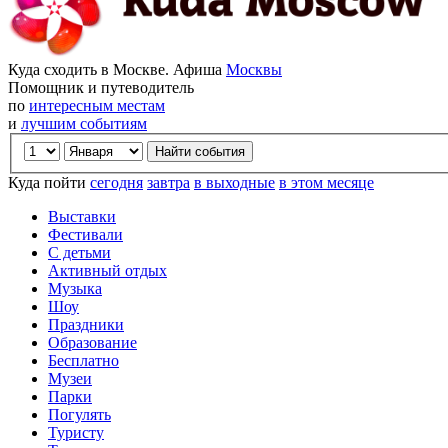
Куда сходить в Москве. Афиша
Москвы
Помощник и путеводитель
по
интересным местам
и
лучшим событиям
Куда пойти
сегодня
завтра
в выходные
в этом месяце
Выставки
Фестивали
С детьми
Активный отдых
Музыка
Шоу
Праздники
Образование
Бесплатно
Музеи
Парки
Погулять
Туристу