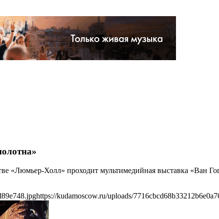
полотна»
нстве «Люмьер-Холл» проходит мультимедийная выставка «Ван Го
d89e748.jpg
https://kudamoscow.ru/uploads/7716cbcd68b33212b6e0a7