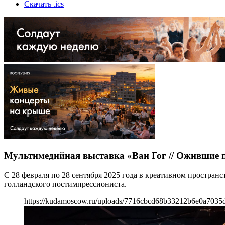
Скачать .ics
Мультимедийная выставка «Ван Гог // Ожившие 
С 28 февраля по 28 сентября 2025 года в креативном простра
голландского постимпрессиониста.
https://kudamoscow.ru/uploads/7716cbcd68b33212b6e0a7035