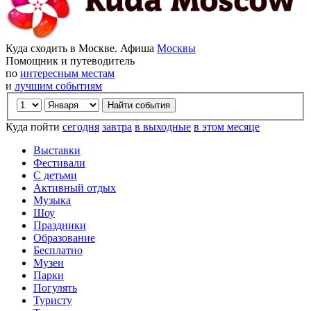
Куда сходить в Москве. Афиша
Москвы
Помощник и путеводитель
по
интересным местам
и
лучшим событиям
Куда пойти
сегодня
завтра
в выходные
в этом месяце
Выставки
Фестивали
С детьми
Активный отдых
Музыка
Шоу
Праздники
Образование
Бесплатно
Музеи
Парки
Погулять
Туристу