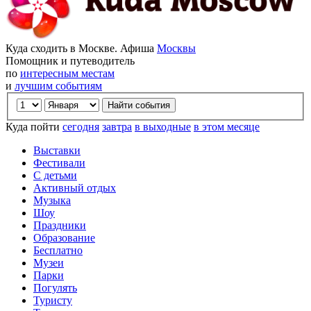
Куда сходить в Москве. Афиша
Москвы
Помощник и путеводитель
по
интересным местам
и
лучшим событиям
Куда пойти
сегодня
завтра
в выходные
в этом месяце
Выставки
Фестивали
С детьми
Активный отдых
Музыка
Шоу
Праздники
Образование
Бесплатно
Музеи
Парки
Погулять
Туристу