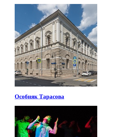
Особняк Тарасова