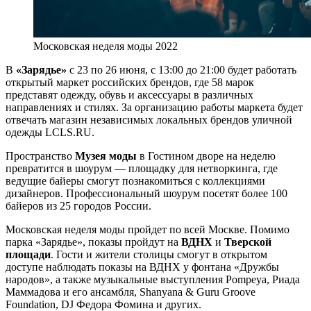
Московская неделя моды 2022
В
«Зарядье»
с 23 по 26 июня, с 13:00 до 21:00 будет работать
открытый маркет российских брендов, где 58 марок
представят одежду, обувь и аксессуары в различных
направлениях и стилях. За организацию работы маркета будет
отвечать магазин независимых локальных брендов уличной
одежды LCLS.RU.
Пространство
Музея моды
в Гостином дворе на неделю
превратится в шоурум — площадку для нетворкинга, где
ведущие байеры смогут познакомиться с коллекциями
дизайнеров. Профессиональный шоурум посетят более 100
байеров из 25 городов России.
Московская неделя моды пройдет по всей Москве. Помимо
парка «Зарядье», показы пройдут на
ВДНХ
и
Тверской
площади
. Гости и жители столицы смогут в открытом
доступе наблюдать показы на ВДНХ у фонтана «Дружбы
народов», а также музыкальные выступления Pompeya, Риада
Маммадова и его ансамбля, Shanyana & Guru Groove
Foundation, DJ Федора Фомина и других.