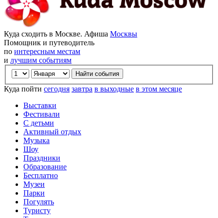
Куда сходить в Москве. Афиша
Москвы
Помощник и путеводитель
по
интересным местам
и
лучшим событиям
Куда пойти
сегодня
завтра
в выходные
в этом месяце
Выставки
Фестивали
С детьми
Активный отдых
Музыка
Шоу
Праздники
Образование
Бесплатно
Музеи
Парки
Погулять
Туристу