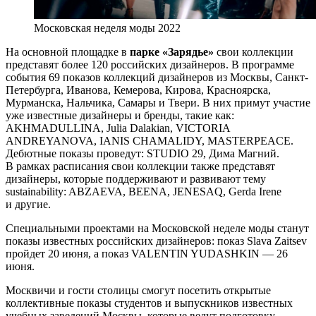
Московская неделя моды 2022
На основной площадке в
парке «Зарядье»
свои коллекции
представят более 120 российских дизайнеров. В программе
события 69 показов коллекций дизайнеров из Москвы, Санкт-
Петербурга, Иванова, Кемерова, Кирова, Красноярска,
Мурманска, Нальчика, Самары и Твери. В них примут участие
уже известные дизайнеры и бренды, такие как:
AKHMADULLINA, Julia Dalakian, VICTORIA
ANDREYANOVA, IANIS CHAMALIDY, MASTERPEACE.
Дебютные показы проведут: STUDIO 29, Дима Магний.
В рамках расписания свои коллекции также представят
дизайнеры, которые поддерживают и развивают тему
sustainability: ABZAEVA, BEENA, JENESAQ, Gerda Irene
и другие.
Специальными проектами на Московской неделе моды станут
показы известных российских дизайнеров: показ Slava Zaitsev
пройдет 20 июня, а показ VALENTIN YUDASHKIN — 26
июня.
Москвичи и гости столицы смогут посетить открытые
коллективные показы студентов и выпускников известных
учебных заведений Москвы, которые ведут подготовку