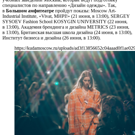
специалистов по направлению «Дизайн одежды». Так,
в
Большом амфитеатре
пройдут показы: Moscow Art-
Industrial Institute, «Vivat, MHPI!» (21 июня, в 13:00), SERGEY
SYSOEV Fashion School KOSYGIN UNIVERSITY (22 июня,
в 13:00), Академия брендинга и дизайна METRICS (23 июня,
в 13:00), Британская высшая школа дизайна (24 июня, в 13:00),
Институт бизнеса и дизайна (26 июня, в 13:00).
https://kudamoscow.ru/uploads/ad3f13856652c04aaad0f1ae029