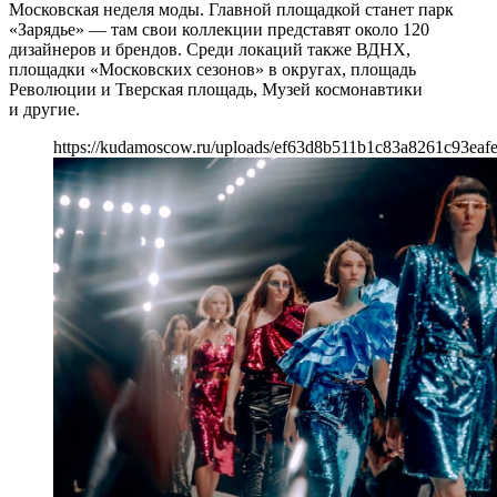
Московская неделя моды. Главной площадкой станет парк
«Зарядье» — там свои коллекции представят около 120
дизайнеров и брендов. Среди локаций также ВДНХ,
площадки «Московских сезонов» в округах, площадь
Революции и Тверская площадь, Музей космонавтики
и другие.
https://kudamoscow.ru/uploads/ef63d8b511b1c83a8261c93eafe