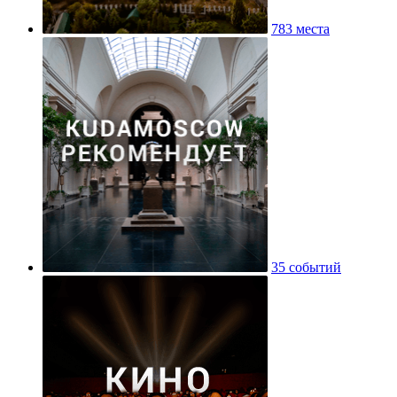
783 места
35 событий