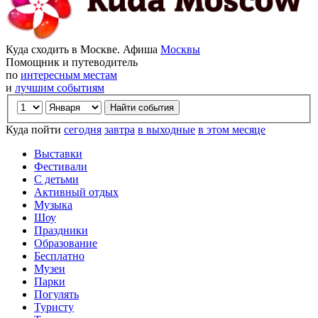
Куда сходить в Москве. Афиша
Москвы
Помощник и путеводитель
по
интересным местам
и
лучшим событиям
Куда пойти
сегодня
завтра
в выходные
в этом месяце
Выставки
Фестивали
С детьми
Активный отдых
Музыка
Шоу
Праздники
Образование
Бесплатно
Музеи
Парки
Погулять
Туристу