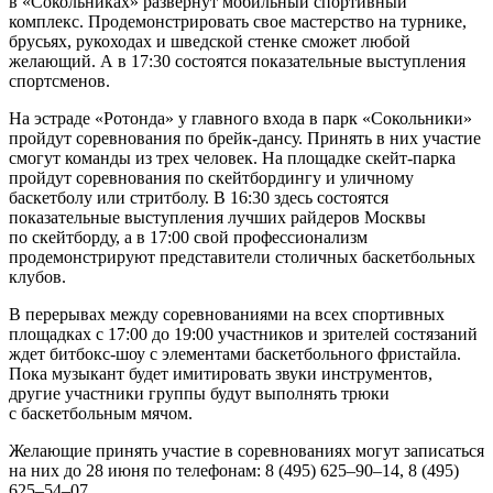
в «Сокольниках» развернут мобильный спортивный
комплекс. Продемонстрировать свое мастерство на турнике,
брусьях, рукоходах и шведской стенке сможет любой
желающий. А в 17:30 состоятся показательные выступления
спортсменов.
На эстраде «Ротонда» у главного входа в парк «Сокольники»
пройдут соревнования по брейк-дансу. Принять в них участие
смогут команды из трех человек. На площадке скейт-парка
пройдут соревнования по скейтбордингу и уличному
баскетболу или стритболу. В 16:30 здесь состоятся
показательные выступления лучших райдеров Москвы
по скейтборду, а в 17:00 свой профессионализм
продемонстрируют представители столичных баскетбольных
клубов.
В перерывах между соревнованиями на всех спортивных
площадках с 17:00 до 19:00 участников и зрителей состязаний
ждет битбокс-шоу с элементами баскетбольного фристайла.
Пока музыкант будет имитировать звуки инструментов,
другие участники группы будут выполнять трюки
с баскетбольным мячом.
Желающие принять участие в соревнованиях могут записаться
на них до 28 июня по телефонам: 8 (495) 625–90–14, 8 (495)
625–54–07.