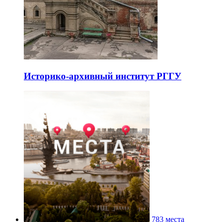
Историко-архивный институт РГГУ
783 места