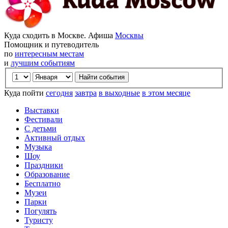
Куда сходить в Москве. Афиша
Москвы
Помощник и путеводитель
по
интересным местам
и
лучшим событиям
Куда пойти
сегодня
завтра
в выходные
в этом месяце
Выставки
Фестивали
С детьми
Активный отдых
Музыка
Шоу
Праздники
Образование
Бесплатно
Музеи
Парки
Погулять
Туристу