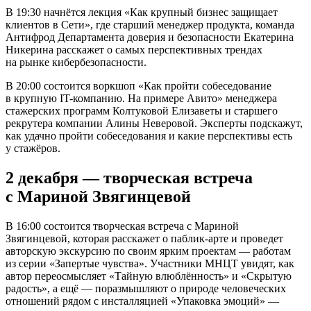
В 19:30 начнётся лекция «Как крупный бизнес защищает
клиентов в Сети», где старший менеджер продукта, команда
Антифрод Департамента доверия и безопасности Екатерина
Никерина расскажет о самых перспективных трендах
на рынке кибербезопасности.
В 20:00 состоится воркшоп «Как пройти собеседование
в крупную IT-компанию. На примере Авито» менеджера
стажерских программ Колтуковой Елизаветы и старшего
рекрутера компании Алины Неверовой. Эксперты подскажут,
как удачно пройти собеседования и какие перспективы есть
у стажёров.
2 декабря — творческая встреча
с Мариной Звягинцевой
В 16:00 состоится творческая встреча с Мариной
Звягинцевой, которая расскажет о паблик-арте и проведет
авторскую экскурсию по своим ярким проектам — работам
из серии «Запертые чувства». Участники МНЦТ увидят, как
автор переосмысляет «Тайную влюблённость» и «Скрытую
радость», а ещё — поразмышляют о природе человеческих
отношений рядом с инсталляцией «Упаковка эмоций» —