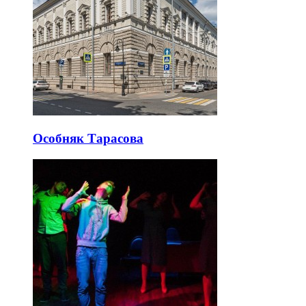
Особняк Тарасова