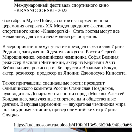
Международный фестиваль спортивного кино
«KRASNOGORSKI» 2022
6 октября в Музее Победы состоится торжественная
церемония открытия ХХ Международного фестиваля
спортивного кино «Krasnogorski». Стать гостем могут все
желающие, для этого необходима регистрация.
В мероприятии примут участие президент фестиваля Ирина
Роднина, заслуженный деятель искусств России Сергей
Мирошниченко, олимпийская чемпионка Софья Великая,
режиссер Василий Чигинский, актер из Киргизии Азиз
Бейшеналиев, режиссер из Белоруссии Владимир Бокун,
актер, режиссер, продюсер из Японии Джюносукэ Киносита.
Также приглашены специальные гости: президент
Олимпийского комитета России Станислав Поздняков,
руководитель Департамента спорта города Москвы Алексей
Кондранцев, заслуженные спортсмены и общественные
деятели. Ведущая церемонии — двукратная чемпионка мира
по фигурному катанию, призер олимпийских игр Ирина
Слуцкая.
https://kudamoscow.ru/uploads/419fafd13e9c3b294c94fee9a66