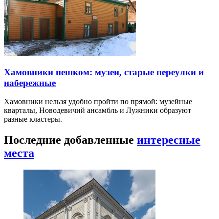
Хамовники пешком: музеи, старые переулки и
набережные
Хамовники нельзя удобно пройти по прямой: музейные
кварталы, Новодевичий ансамбль и Лужники образуют
разные кластеры.
Последние добавленные
интересные
места