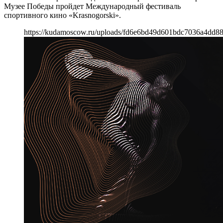
Музее Победы пройдет Международный фестиваль
спортивного кино «Krasnogorski».
https://kudamoscow.ru/uploads/fd6e6bd49d601bdc7036a4dd8