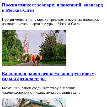
Пресня пешком: зоопарк, планетарий, авангард
и Москва-Сити
Пресня меняется от старых переулков и научных площадок
до модернистской архитектуры и Москва-Сити.
Басманный район пешком: конструктивизм,
сады и арт-кластеры
Басманный район соединяет старую Москву,
железнодорожную инфраструктуру, авангард…