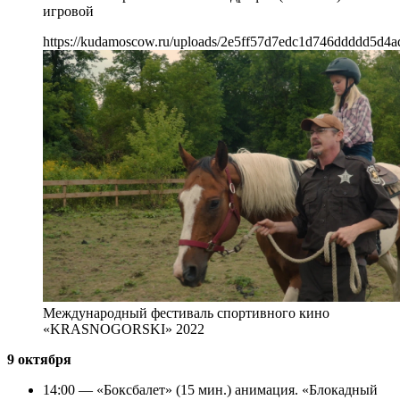
игровой
https://kudamoscow.ru/uploads/2e5ff57d7edc1d746ddddd5d4a
Международный фестиваль спортивного кино
«KRASNOGORSKI» 2022
9 октября
14:00 — «Боксбалет» (15 мин.) анимация. «Блокадный