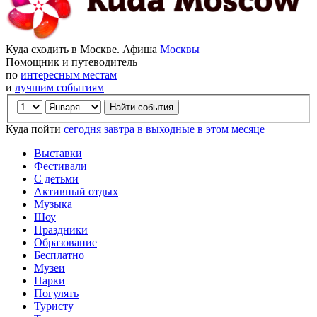
Куда сходить в Москве. Афиша
Москвы
Помощник и путеводитель
по
интересным местам
и
лучшим событиям
Куда пойти
сегодня
завтра
в выходные
в этом месяце
Выставки
Фестивали
С детьми
Активный отдых
Музыка
Шоу
Праздники
Образование
Бесплатно
Музеи
Парки
Погулять
Туристу