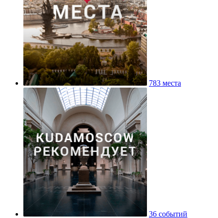
783 места
36 событий