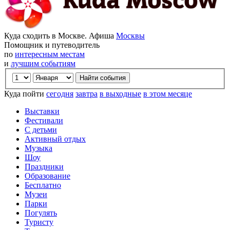
Куда сходить в Москве. Афиша
Москвы
Помощник и путеводитель
по
интересным местам
и
лучшим событиям
Куда пойти
сегодня
завтра
в выходные
в этом месяце
Выставки
Фестивали
С детьми
Активный отдых
Музыка
Шоу
Праздники
Образование
Бесплатно
Музеи
Парки
Погулять
Туристу