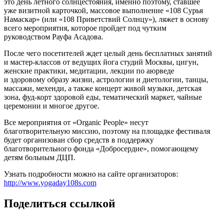
это день летного солнцестояния, именно поэтому, ставшее
уже визитной карточкой, массовое выполнение «108 Сурья
Намаскар» (или «108 Приветствий Солнцу»), ляжет в основу
всего мероприятия, которое пройдет под чутким
руководством Рауфа Асадова.
После чего посетителей ждет целый день бесплатных занятий
и мастер-классов от ведущих йога студий Москвы, цигун,
женские практики, медитации, лекции по аюрведе
и здоровому образу жизни, астрологии и диетологии, танцы,
массажи, мехенди, а также концерт живой музыки, детская
зона, фуд-корт здоровой еды, тематический маркет, чайные
церемонии и многое другое.
Все мероприятия от «Organic People» несут
благотворительную миссию, поэтому на площадке фестиваля
будет организован сбор средств в поддержку
благотворительного фонда «Добросердие», помогающему
детям больным ДЦП.
Узнать подробности можно на сайте организаторов:
http://www.yogaday108s.com
Поделиться ссылкой