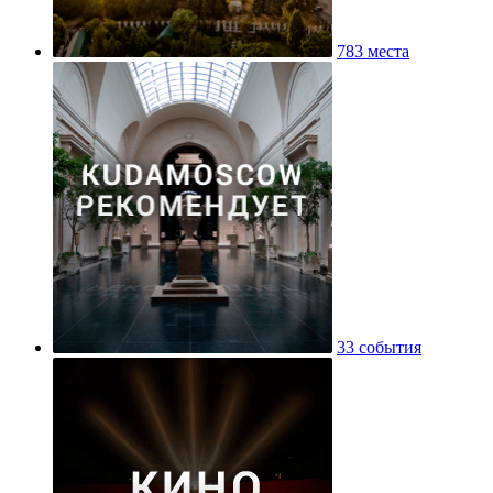
783 места
33 события