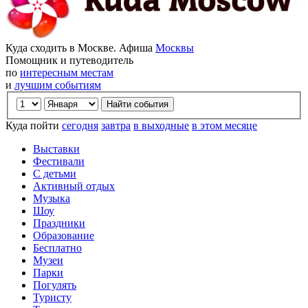
Куда сходить в Москве. Афиша
Москвы
Помощник и путеводитель
по
интересным местам
и
лучшим событиям
Куда пойти
сегодня
завтра
в выходные
в этом месяце
Выставки
Фестивали
С детьми
Активный отдых
Музыка
Шоу
Праздники
Образование
Бесплатно
Музеи
Парки
Погулять
Туристу