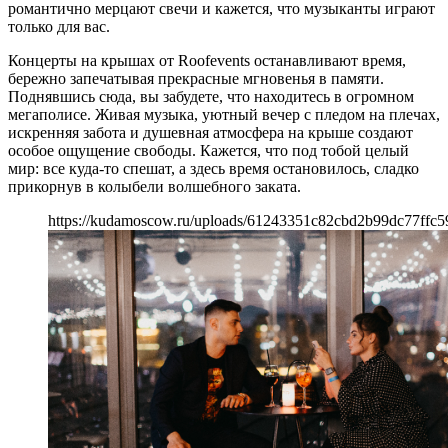
романтично мерцают свечи и кажется, что музыканты играют
только для вас.
Концерты на крышах от Roofevents останавливают время,
бережно запечатывая прекрасные мгновенья в памяти.
Поднявшись сюда, вы забудете, что находитесь в огромном
мегаполисе. Живая музыка, уютный вечер с пледом на плечах,
искренняя забота и душевная атмосфера на крыше создают
особое ощущение свободы. Кажется, что под тобой целый
мир: все куда-то спешат, а здесь время остановилось, сладко
прикорнув в колыбели волшебного заката.
https://kudamoscow.ru/uploads/61243351c82cbd2b99dc77ffc5