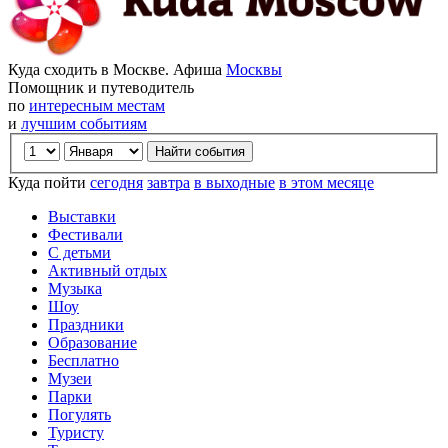
Куда сходить в Москве. Афиша
Москвы
Помощник и путеводитель
по
интересным местам
и
лучшим событиям
Куда пойти
сегодня
завтра
в выходные
в этом месяце
Выставки
Фестивали
С детьми
Активный отдых
Музыка
Шоу
Праздники
Образование
Бесплатно
Музеи
Парки
Погулять
Туристу