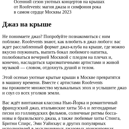
Осенний сезон уютных концертов на крышах
от Roofevents: магия джаза и симфония рока
в самом сердце Москвы 2023
Джаз на крыше
Не понимаете джаз? Попробуйте познакомиться с ним
поближе. Roofevents знают, как влюбить в джаз любого: вас
ждет расслабленный формат джаз-клуба на крыше, где можно
вкусно поужинать, выпить бокал любимого напитка,
полюбоваться вечерней Москвой с пледом на плечах и,
конечно, насладиться харизматичными артистами и живой
музыкой — словом, отдохнуть душой и телом.
Этой осенью уютные крытые крыши в Москве превратятся
в машину времени. Вместе с артистами Roofevents
вы проживете множество музыкальных эпох и услышите джаз
и соул со всех уголков земли.
Вас ждёт винтажная классика Нью-Йорка и романтичный
французский джаз, итальянские хиты 50-х и легендарные
песни из голливудских фильмов, солнечные ритмы босса-
новы и бразильского джаза, а также любимые хиты Стинга,
Бритни Спирс, Эми Уайнхаус и других популярных
исполнителей в эксклюзивных джазовых аранжировках.