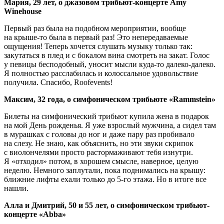
Мария, 29 лет, о джазовом трибьют-концерте Amy
Winehouse
Первый раз была на подобном мероприятии, вообще
на крыше-то была в первый раз! Это непередаваемые
ощущения! Теперь хочется слушать музыку только так:
закутаться в плед и с бокалом вина смотреть на закат. Голос
у певицы бесподобный, уносит мысли куда-то далеко-далеко.
Я полностью расслабилась и колоссальное удовольствие
получила. Спасибо, Roofevents!
Максим, 32 года, о симфоническом трибьюте «Rammstein»
Билеты на симфонический трибьют купила жена в подарок
на мой День рожденья. Я уже взрослый мужчина, а сидел там
в мурашках с головы до ног и даже пару раз пробивало
на слезу. Не знаю, как объяснить, но эти звуки скрипок
с виолончелями просто растормаживают тебя изнутри.
Я «отходил» потом, в хорошем смысле, наверное, целую
неделю. Немного заплутали, пока поднимались на крышу:
ближние лифты ехали только до 5-го этажа. Но в итоге все
нашли.
Алла и Дмитрий, 50 и 55 лет, о симфоническом трибьют-
концерте «Abba»