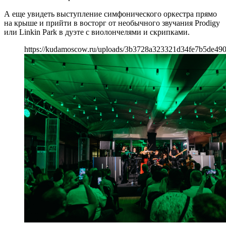
А еще увидеть выступление симфонического оркестра прямо
на крыше и прийти в восторг от необычного звучания Prodigy
или Linkin Park в дуэте с виолончелями и скрипками.
https://kudamoscow.ru/uploads/3b3728a323321d34fe7b5de49