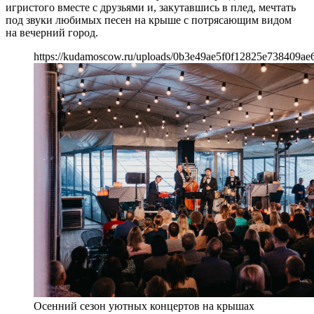
игристого вместе с друзьями и, закутавшись в плед, мечтать
под звуки любимых песен на крыше с потрясающим видом
на вечерний город.
https://kudamoscow.ru/uploads/0b3e49ae5f0f12825e738409ae
Осенний сезон уютных концертов на крышах