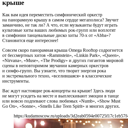
крыше
Как вам идея переместить симфонический оркестр
на панорамную крышу в самом сердце мегаполиса? Звучит
заманчиво, не так ли? А что, если музыканты будут играть
культовые хиты ваших любимых рок-групп или воплотят
в симфонии танцевальные диско хиты 70-х от «Abba»?
Становится еще интереснее!
Совсем скоро панорамная крыша Omega Rooftop содрогнется
от бессмертных хитов «Rammstein», «Linkin Park», «Queen»,
«Nirvana», «Muse», «The Prodigy» и других гигантов мировой
сцены в неповторимом звучании камерных оркестров
и симфо-групп. Вы узнаете, что творит энергия рока
и экстремального техно, «вселившаяся» в классические
инструменты.
Вас ждут настоящие рок-концерты на крыше! Здесь люди
не могут усидеть на месте и выплескивают эмоции в танце
или вовсю подпевают слова любимых «Numb», «Show Must
Go On», «Sonne», «Smells Like Teen Spirit» и многих других.
https://kudamoscow.ru/uploads/3d2eab0594e00725f17c1eb57f