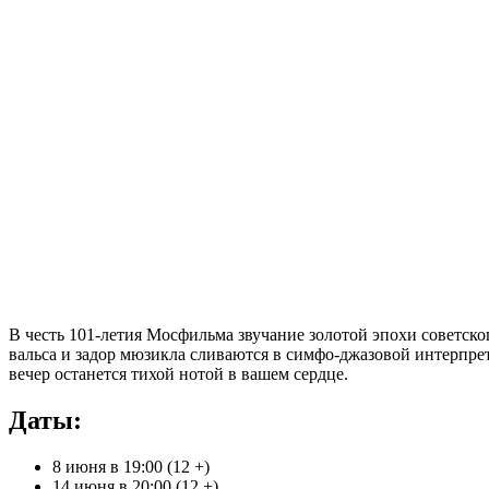
В честь 101-летия Мосфильма звучание золотой эпохи советско
вальса и задор мюзикла сливаются в симфо-джазовой интерпре
вечер останется тихой нотой в вашем сердце.
Даты:
8 июня в 19:00 (12 +)
14 июня в 20:00 (12 +)