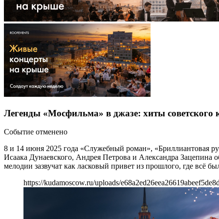
Легенды «Мосфильма» в джазе: хиты советского 
Событие отменено
8 и 14 июня 2025 года «Служебный роман», «Бриллиантовая ру
Исаака Дунаевского, Андрея Петрова и Александра Зацепина о
мелодии зазвучат как ласковый привет из прошлого, где всё бы
https://kudamoscow.ru/uploads/e68a2ed26eea26619abeef5de8