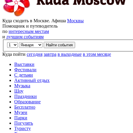
Куда сходить в Москве. Афиша
Москвы
Помощник и путеводитель
по
интересным местам
и
лучшим событиям
Куда пойти
сегодня
завтра
в выходные
в этом месяце
Выставки
Фестивали
С детьми
Активный отдых
Музыка
Шоу
Праздники
Образование
Бесплатно
Музеи
Парки
Погулять
Туристу