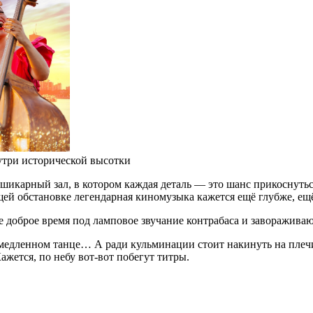
утри исторической высотки
шикарный зал, в котором каждая деталь — это шанс прикоснутьс
й обстановке легендарная киномузыка кажется ещё глубже, ещё 
ое доброе время под ламповое звучание контрабаса и заворажив
медленном танце… А ради кульминации стоит накинуть на плеч
жется, по небу вот-вот побегут титры.