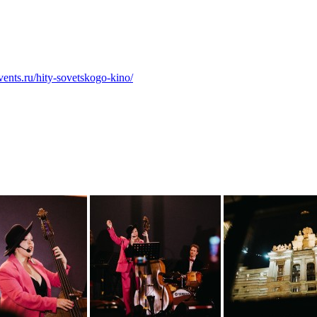
events.ru/hity-sovetskogo-kino/