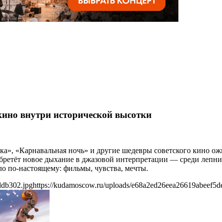
кино внутри исторической высотки
ка», «Карнавальная ночь» и другие шедевры советского кино о
бретёт новое дыхание в джазовой интерпретации — среди лепнин
ло по-настоящему: фильмы, чувства, мечты.
ddb302.jpg
https://kudamoscow.ru/uploads/e68a2ed26eea26619abeef5d