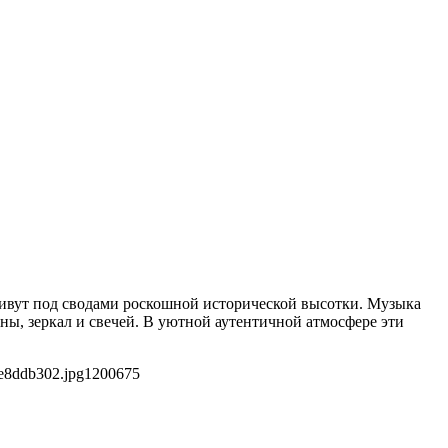
живут под сводами роскошной исторической высотки. Музыка
ы, зеркал и свечей. В уютной аутентичной атмосфере эти
e8ddb302.jpg
1200
675