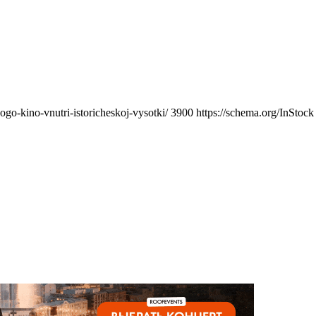
go-kino-vnutri-istoricheskoj-vysotki/
3900
https://schema.org/InStock