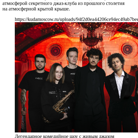
атмосферой секретного джаз-клуба из прошлого столетия
на атмосферной крытой крыше.
https://kudamoscow.ru/uploads/94f2d0ea44206ce94ec49ab7be
Легендарное комедийное шоу с живым джазом