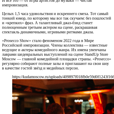
И все это — от игры артистов до музыки — чистая
импровизация.
Целых 1,5 часа удовольствия и искреннего смеха. Тот самый
тонкий юмор, по которому мы все так скучаем: без пошлостей
и «крепких» фраз. А талантливый джаз-бэнд станет
полноценным третьим актером на сцене, раскрашивая
спектакль динамичными, игривыми ритмами джаза.
«Prosecco Show» стало феноменом 2022 года в Мире
Российской импровизации. Члены коллектива — известные
ведущие и актеры комедийного жанра. Их имена увенчаны
лаврами шедевральных выступлений на сцене StandUp Store
Moscow — главной комедийной площадки страны. «Prosecco»
регулярно собирают полные залы и приглашают на свои шоу
в качестве гостей звёзд и медийных персон.
https://kudamoscow.ru/uploads/409897f018fb0e59d0f1243f166