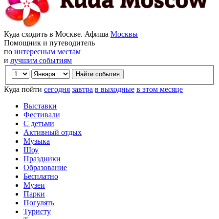
Куда сходить в Москве. Афиша
Москвы
Помощник и путеводитель
по
интересным местам
и
лучшим событиям
Куда пойти
сегодня
завтра
в выходные
в этом месяце
Выставки
Фестивали
С детьми
Активный отдых
Музыка
Шоу
Праздники
Образование
Бесплатно
Музеи
Парки
Погулять
Туристу