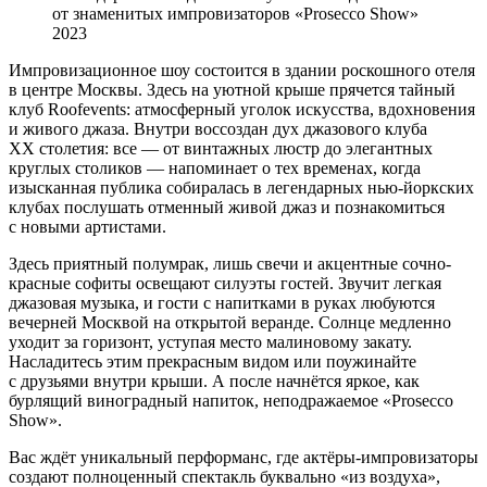
от знаменитых импровизаторов «Prosecco Show»
2023
Импровизационное шоу состоится в здании роскошного отеля
в центре Москвы. Здесь на уютной крыше прячется тайный
клуб Roofevents: атмосферный уголок искусства, вдохновения
и живого джаза. Внутри воссоздан дух джазового клуба
XX столетия: все — от винтажных люстр до элегантных
круглых столиков — напоминает о тех временах, когда
изысканная публика собиралась в легендарных нью-йоркских
клубах послушать отменный живой джаз и познакомиться
с новыми артистами.
Здесь приятный полумрак, лишь свечи и акцентные сочно-
красные софиты освещают силуэты гостей. Звучит легкая
джазовая музыка, и гости с напитками в руках любуются
вечерней Москвой на открытой веранде. Солнце медленно
уходит за горизонт, уступая место малиновому закату.
Насладитесь этим прекрасным видом или поужинайте
с друзьями внутри крыши. А после начнётся яркое, как
бурлящий виноградный напиток, неподражаемое «Prosecco
Show».
Вас ждёт уникальный перформанс, где актёры-импровизаторы
создают полноценный спектакль буквально «из воздуха»,