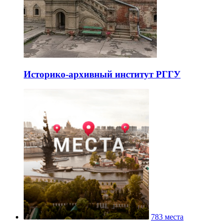
Историко-архивный институт РГГУ
783 места