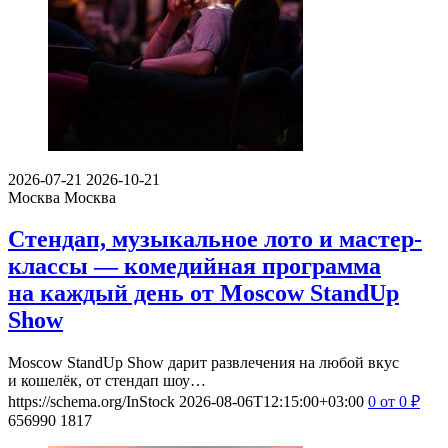
2026-07-21
2026-10-21
Москва
Москва
Стендап, музыкальное лото и мастер-
классы — комедийная программа
на каждый день от Moscow StandUp
Show
Moscow StandUp Show дарит развлечения на любой вкус
и кошелёк, от стендап шоу…
https://schema.org/InStock
2026-08-06T12:15:00+03:00
0
от 0
₽
656990
1817