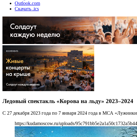
Outlook.com
Скачать .ics
Ледовый спектакль «Корова на льду» 2023–2024
С 27 декабря 2023 года по 7 января 2024 года в МСА «Лужники
https://kudamoscow.ru/uploads/95c791bb5e2a1a50c1732a5b44