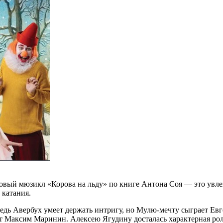
овый мюзикл «Корова на льду» по книге Антона Соя — это увле
 катания.
 ведь Авербух умеет держать интригу, но Мулю-мечту сыграет Е
т Максим Маринин. Алексею Ягудину досталась характерная рол