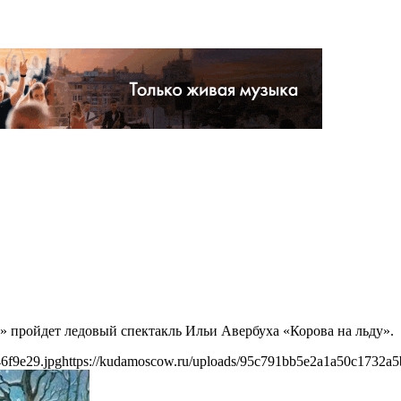
» пройдет ледовый спектакль Ильи Авербуха «Корова на льду».
6f9e29.jpg
https://kudamoscow.ru/uploads/95c791bb5e2a1a50c1732a5