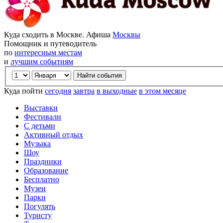
Куда сходить в Москве. Афиша
Москвы
Помощник и путеводитель
по
интересным местам
и
лучшим событиям
Куда пойти
сегодня
завтра
в выходные
в этом месяце
Выставки
Фестивали
С детьми
Активный отдых
Музыка
Шоу
Праздники
Образование
Бесплатно
Музеи
Парки
Погулять
Туристу