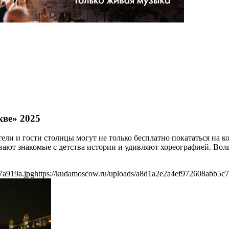
кве» 2025
ели и гости столицы могут не только бесплатно покататься на к
вают знакомые с детства истории и удивляют хореографией. В
7a919a.jpg
https://kudamoscow.ru/uploads/a8d1a2e2a4ef972608abb5c