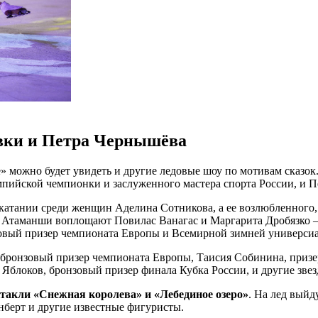
вки и Петра Чернышёва
» можно будет увидеть и другие ледовые шоу по мотивам сказок
пийской чемпионки и заслуженного мастера спорта России, и П
катании среди женщин Аделина Сотникова, а ее возлюбленного,
 Атаманши воплощают Повилас Ванагас и Маргарита Дробязко 
зовый призер чемпионата Европы и Всемирной зимней универс
бронзовый призер чемпионата Европы, Таисия Собинина, призер
блоков, бронзовый призер финала Кубка России, и другие звез
такли «Снежная королева» и «Лебединое озеро»
. На лед вый
берт и другие известные фигуристы.