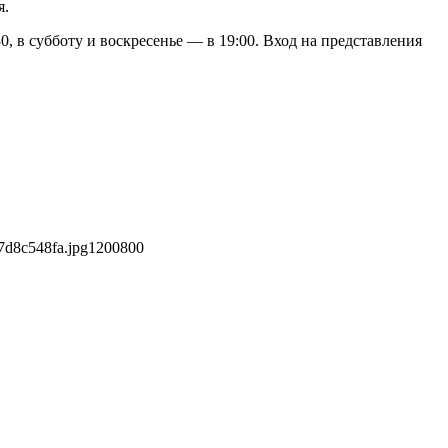
я.
, в субботу и воскресенье — в 19:00. Вход на представления
7d8c548fa.jpg
1200
800