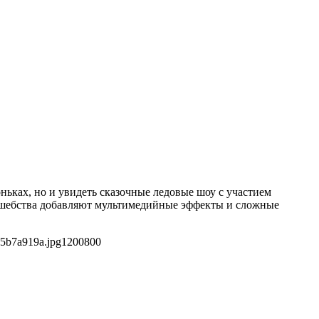
оньках, но и увидеть сказочные ледовые шоу с участием
олшебства добавляют мультимедийные эффекты и сложные
75b7a919a.jpg
1200
800