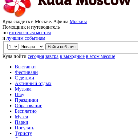
Куда сходить в Москве. Афиша
Москвы
Помощник и путеводитель
по
интересным местам
и
лучшим событиям
Куда пойти
сегодня
завтра
в выходные
в этом месяце
Выставки
Фестивали
С детьми
Активный отдых
Музыка
Шоу
Праздники
Образование
Бесплатно
Музеи
Парки
Погулять
Туристу