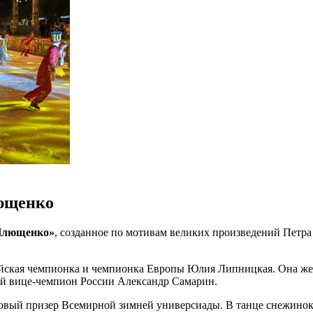
лющенко
 Плющенко»
, созданное по мотивам великих произведений Петр
йская чемпионка и чемпионка Европы Юлия Липницкая. Она же
ый вице-чемпион России Александр Самарин.
овый призер Всемирной зимней универсиады. В танце снежинок