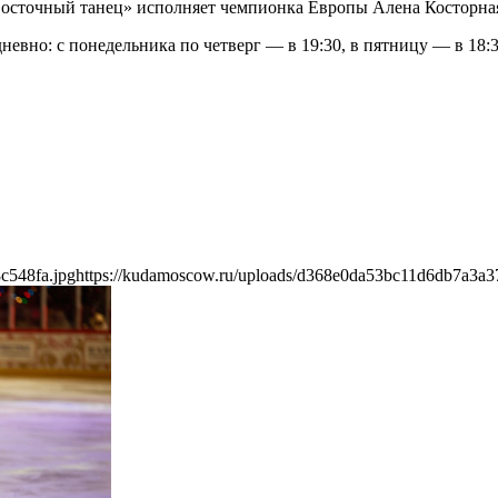
«Восточный танец» исполняет чемпионка Европы Алена Косторна
вно: с понедельника по четверг — в 19:30, в пятницу — в 18:30
c548fa.jpg
https://kudamoscow.ru/uploads/d368e0da53bc11d6db7a3a3