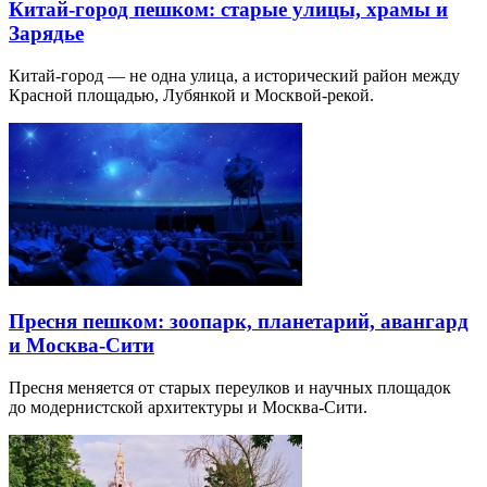
Китай-город пешком: старые улицы, храмы и
Зарядье
Китай-город — не одна улица, а исторический район между
Красной площадью, Лубянкой и Москвой-рекой.
Пресня пешком: зоопарк, планетарий, авангард
и Москва-Сити
Пресня меняется от старых переулков и научных площадок
до модернистской архитектуры и Москва-Сити.