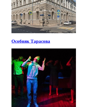
Особняк Тарасова