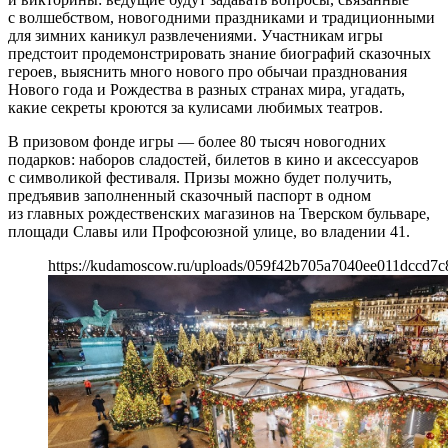
с волшебством, новогодними праздниками и традиционными
для зимних каникул развлечениями. Участникам игры
предстоит продемонстрировать знание биографий сказочных
героев, выяснить много нового про обычаи празднования
Нового года и Рождества в разных странах мира, угадать,
какие секреты кроются за кулисами любимых театров.
В призовом фонде игры — более 80 тысяч новогодних
подарков: наборов сладостей, билетов в кино и аксессуаров
с символикой фестиваля. Призы можно будет получить,
предъявив заполненный сказочный паспорт в одном
из главных рождественских магазинов на Тверском бульваре,
площади Славы или Профсоюзной улице, во владении 41.
https://kudamoscow.ru/uploads/059f42b705a7040ee011dccd7c