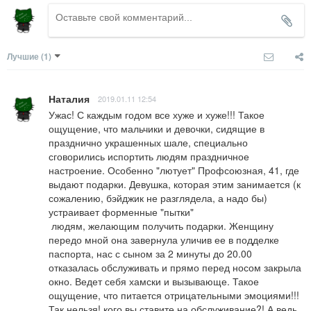
Лучшие
(1)
Наталия
2019.01.11 12:54
Ужас! С каждым годом все хуже и хуже!!! Такое 
ощущение, что мальчики и девочки, сидящие в 
празднично украшенных шале, специально 
сговорились испортить людям праздничное 
настроение. Особенно "лютует" Профсоюзная, 41, где 
выдают подарки. Девушка, которая этим занимается (к 
сожалению, бэйджик не разглядела, а надо бы) 
устраивает форменные "пытки"

 людям, желающим получить подарки. Женщину 
передо мной она завернула уличив ее в подделке 
паспорта, нас с сыном за 2 минуты до 20.00 
отказалась обслуживать и прямо перед носом закрыла 
окно. Ведет себя хамски и вызывающе. Такое 
ощущение, что питается отрицательными эмоциями!!! 
Так нельзя! кого вы ставите на обслуживание?! А ведь 