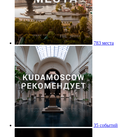
783 места
35 событий