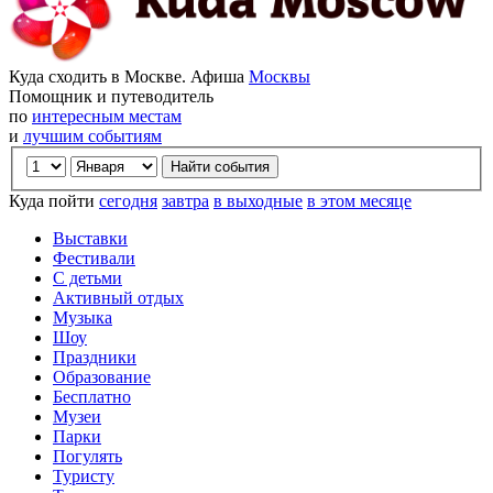
Куда сходить в Москве. Афиша
Москвы
Помощник и путеводитель
по
интересным местам
и
лучшим событиям
Куда пойти
сегодня
завтра
в выходные
в этом месяце
Выставки
Фестивали
С детьми
Активный отдых
Музыка
Шоу
Праздники
Образование
Бесплатно
Музеи
Парки
Погулять
Туристу