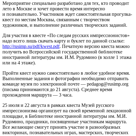
Мероприятие специально разработано для тех, кто проводит
лето в Москве и хочет провести время интересно
и познавательно. Участников ждет самостоятельная прогулка-
квест по местам Москвы, связанным с творчеством
художников, и выполнение различных творческих заданий.
Для участия в квесте «По следам русских импрессионистов»
надо всего лишь скачать карту и буклет по данной ссылке:
http://rusimp.su/pdf/kwest.pdf
. Печатную версию квеста можно
получить во Всероссийской государственной библиотеке
иностранной литературы им. И.М. Рудомино (в холле 1 этажа
или на 4 этаже).
Пройти квест нужно самостоятельно в любое удобное время.
Выполненные задания и фотографии необходимо отправить
команде музея по электронной почте — pedagog@rusimp.org
(письма принимаются до 21 августа). Среднее время
прохождения маршрута — 3 часа.
25 июля и 22 августа в рамках квеста Музей русского
импрессионизма организует на своей временной лекционной
площадке, в Библиотеке иностранной литературы им. М.И.
Рудомино, праздники, посвященные участникам маршрута.
Все желающие смогут принять участие в разнообразных
викторинах, познавательных играх, мастерских, творческих