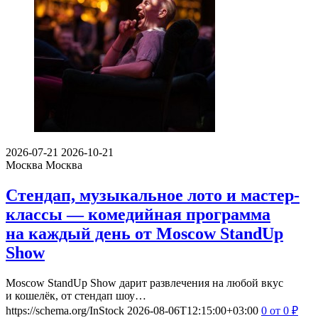
2026-07-21
2026-10-21
Москва
Москва
Стендап, музыкальное лото и мастер-
классы — комедийная программа
на каждый день от Moscow StandUp
Show
Moscow StandUp Show дарит развлечения на любой вкус
и кошелёк, от стендап шоу…
https://schema.org/InStock
2026-08-06T12:15:00+03:00
0
от 0
₽