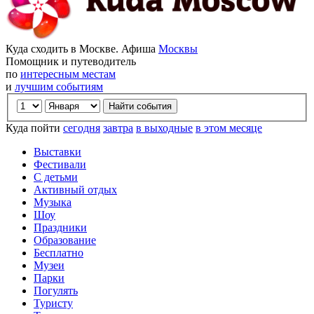
Куда сходить в Москве. Афиша
Москвы
Помощник и путеводитель
по
интересным местам
и
лучшим событиям
Куда пойти
сегодня
завтра
в выходные
в этом месяце
Выставки
Фестивали
С детьми
Активный отдых
Музыка
Шоу
Праздники
Образование
Бесплатно
Музеи
Парки
Погулять
Туристу