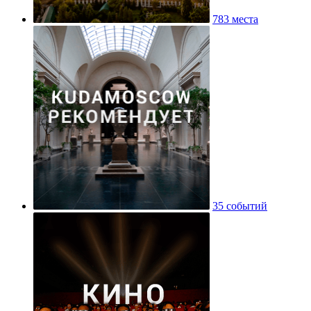
783 места
35 событий