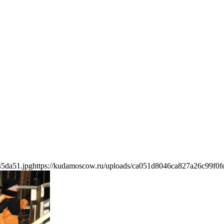
45da51.jpg
https://kudamoscow.ru/uploads/ca051d8046ca827a26c99f0f