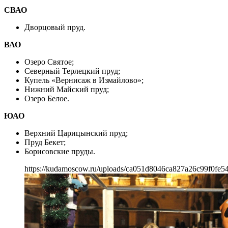
СВАО
Дворцовый пруд.
ВАО
Озеро Святое;
Северный Терлецкий пруд;
Купель «Вернисаж в Измайлово»;
Нижний Майский пруд;
Озеро Белое.
ЮАО
Верхний Царицынский пруд;
Пруд Бекет;
Борисовские пруды.
https://kudamoscow.ru/uploads/ca051d8046ca827a26c99f0fe5