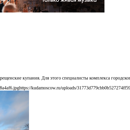
крещенские купания. Для этого специалисты комплекса городског
8a4af6.jpg
https://kudamoscow.ru/uploads/31773d779cbb0b527274ff59