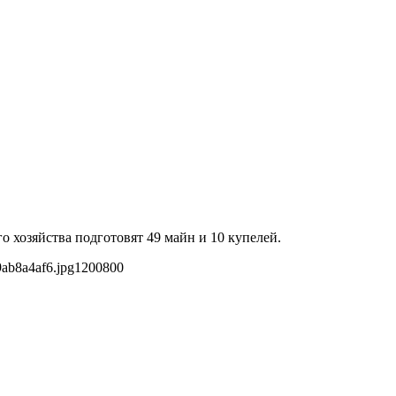
о хозяйства подготовят 49 майн и 10 купелей.
ab8a4af6.jpg
1200
800