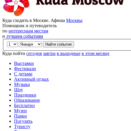
Куда сходить в Москве. Афиша
Москвы
Помощник и путеводитель
по
интересным местам
и
лучшим событиям
Куда пойти
сегодня
завтра
в выходные
в этом месяце
Выставки
Фестивали
С детьми
Активный отдых
Музыка
Шоу
Праздники
Образование
Бесплатно
Музеи
Парки
Погулять
Туристу