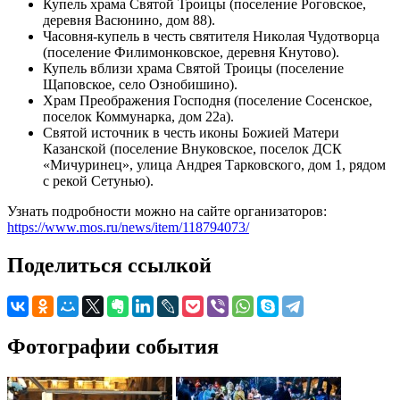
Купель храма Святой Троицы (поселение Роговское,
деревня Васюнино, дом 88).
Часовня-купель в честь святителя Николая Чудотворца
(поселение Филимонковское, деревня Кнутово).
Купель вблизи храма Святой Троицы (поселение
Щаповское, село Ознобишино).
Храм Преображения Господня (поселение Сосенское,
поселок Коммунарка, дом 22а).
Святой источник в честь иконы Божией Матери
Казанской (поселение Внуковское, поселок ДСК
«Мичуринец», улица Андрея Тарковского, дом 1, рядом
с рекой Сетунью).
Узнать подробности можно на сайте организаторов:
https://www.mos.ru/news/item/118794073/
Поделиться ссылкой
Фотографии события