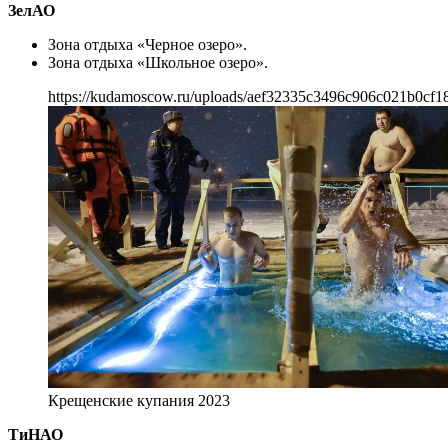
ЗелАО
Зона отдыха «Черное озеро».
Зона отдыха «Школьное озеро».
https://kudamoscow.ru/uploads/aef32335c3496c906c021b0cf1
Крещенские купания 2023
ТиНАО