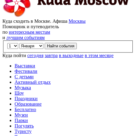
Куда сходить в Москве. Афиша
Москвы
Помощник и путеводитель
по
интересным местам
и
лучшим событиям
Куда пойти
сегодня
завтра
в выходные
в этом месяце
Выставки
Фестивали
С детьми
Активный отдых
Музыка
Шоу
Праздники
Образование
Бесплатно
Музеи
Парки
Погулять
Туристу