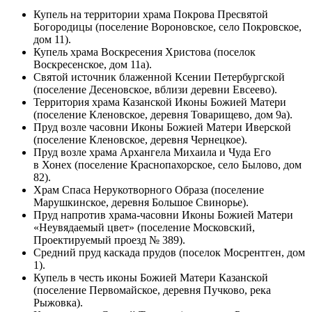
Купель на территории храма Покрова Пресвятой
Богородицы (поселение Вороновское, село Покровское,
дом 11).
Купель храма Воскресения Христова (поселок
Воскресенское, дом 11а).
Святой источник блаженной Ксении Петербургской
(поселение Десеновское, вблизи деревни Евсеево).
Территория храма Казанской Иконы Божией Матери
(поселение Кленовское, деревня Товарищево, дом 9а).
Пруд возле часовни Иконы Божией Матери Иверской
(поселение Кленовское, деревня Чернецкое).
Пруд возле храма Архангела Михаила и Чуда Его
в Хонех (поселение Краснопахорское, село Былово, дом
82).
Храм Спаса Нерукотворного Образа (поселение
Марушкинское, деревня Большое Свинорье).
Пруд напротив храма-часовни Иконы Божией Матери
«Неувядаемый цвет» (поселение Московский,
Проектируемый проезд № 389).
Средний пруд каскада прудов (поселок Мосрентген, дом
1).
Купель в честь иконы Божией Матери Казанской
(поселение Первомайское, деревня Пучково, река
Рыжовка).