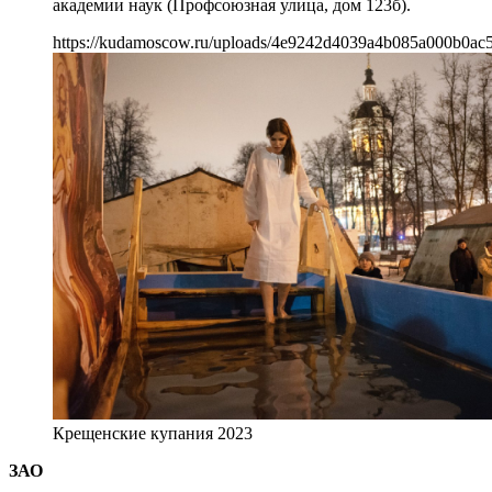
академии наук (Профсоюзная улица, дом 123б).
https://kudamoscow.ru/uploads/4e9242d4039a4b085a000b0ac5
Крещенские купания 2023
ЗАО