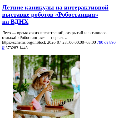
Летние каникулы на интерактивной
выставке роботов «Робостанция»
на ВДНХ
Лето — время ярких впечатлений, открытий и активного
отдыха! «Робостанция» — первая…
https://schema.org/InStock
2026-07-28T00:00:00+03:00
790
от 890
₽
373283
1443