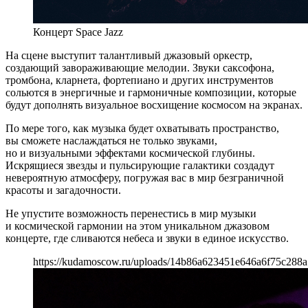
Концерт Space Jazz
На сцене выступит талантливый джазовый оркестр,
создающий завораживающие мелодии. Звуки саксофона,
тромбона, кларнета, фортепиано и других инструментов
сольются в энергичные и гармоничные композиции, которые
будут дополнять визуальное восхищение космосом на экранах.
По мере того, как музыка будет охватывать пространство,
вы сможете наслаждаться не только звуками,
но и визуальными эффектами космической глубины.
Искрящиеся звезды и пульсирующие галактики создадут
невероятную атмосферу, погружая вас в мир безграничной
красоты и загадочности.
Не упустите возможность перенестись в мир музыки
и космической гармонии на этом уникальном джазовом
концерте, где сливаются небеса и звуки в единое искусство.
https://kudamoscow.ru/uploads/14b86a623451e646a6f75c288a