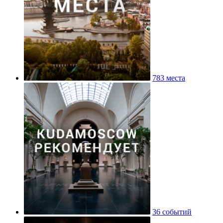
783 места
36 событий