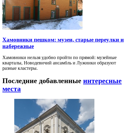
Хамовники пешком: музеи, старые переулки и
набережные
Хамовники нельзя удобно пройти по прямой: музейные
кварталы, Новодевичий ансамбль и Лужники образуют
разные кластеры.
Последние добавленные
интересные
места