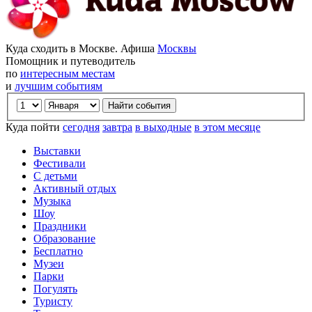
Куда сходить в Москве. Афиша
Москвы
Помощник и путеводитель
по
интересным местам
и
лучшим событиям
Куда пойти
сегодня
завтра
в выходные
в этом месяце
Выставки
Фестивали
С детьми
Активный отдых
Музыка
Шоу
Праздники
Образование
Бесплатно
Музеи
Парки
Погулять
Туристу