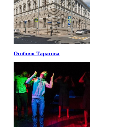
Особняк Тарасова