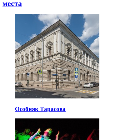
места
Особняк Тарасова