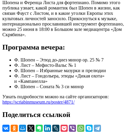
Шопена и Ференца Листа для фортепиано. Помимо этого
публика узнает, какой романтик был Шопен в жизни, как
связан Фауст с Листом, и в какие уголки Европы этих
культовых личностей заносило. Прикоснуться к музыке,
интернационально прославившей инструмент фортепиано,
можно 25 июня в 18:00 в Большом зале медиацентра «Дом
Скрябина».
Программа вечера:
Ф. Шопен – Этюд до-диез минор ор. 25 № 7
Ф. Лист – Мефисто-Вальс № 1
Ф. Шопен – Избранные мазурки и прелюдии
Ф. Лист – Гондольера, этюды «Дикая охота»
и «Кампанелла»
Ф. Шопен – Соната № 3 си минор
Узнать подробности можно на сайте организаторов:
https://scriabinmuseum.ru/poster/4871/
Поделиться ссылкой