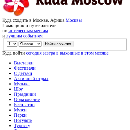
Куда сходить в Москве. Афиша
Москвы
Помощник и путеводитель
по
интересным местам
и
лучшим событиям
Куда пойти
сегодня
завтра
в выходные
в этом месяце
Выставки
Фестивали
С детьми
Активный отдых
Музыка
Шоу
Праздники
Образование
Бесплатно
Музеи
Парки
Погулять
Туристу