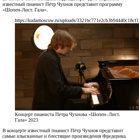
известный пианист Пётр Чухнов представит программу
«Шопен-Лист. Гала».
https://kudamoscow.ru/uploads/3321bc771e2cb3b94440c18cf
Концерт пианиста Петра Чухнова «Шопен–Лист.
Гала» 2023
В концерте известный пианист Пётр Чухнов представит
самые изысканные и блестящие произведения Фредерика