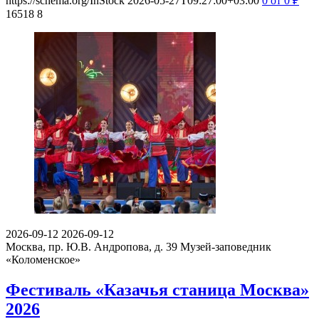
https://schema.org/InStock
2026-05-27T09:27:00+03:00
0
от 0
₽
16518
8
2026-09-12
2026-09-12
Москва, пр. Ю.В. Андропова, д. 39
Музей-заповедник
«Коломенское»
Фестиваль «Казачья станица Москва»
2026