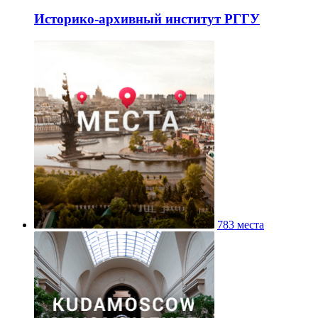
Историко-архивный институт РГГУ
783 места