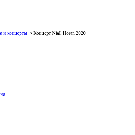
а и концерты
➔
Концерт Niall Horan 2020
ина