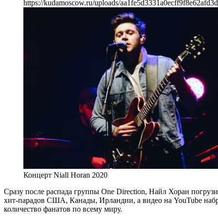
https://kudamoscow.ru/uploads/aa1fe5d3331a0ecff9f8e62afd3
Концерт Niall Horan 2020
Сразу после распада группы One Direction, Найл Хоран погрузи
хит-парадов США, Канады, Ирландии, а видео на YouTube наб
количество фанатов по всему миру.