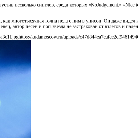
устив несколько синглов, среди которых «NoJudgement,» «Nice to 
 как многотысячная толпа пела с ним в унисон. Он даже видел 
евец, автор песен и поп-звезда не застрахован от взлетов и паде
a3c1f.jpg
https://kudamoscow.ru/uploads/c47d844ea7cafcc2cf9461494