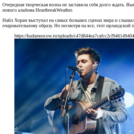
Очередная творческая волна не заставила себя долго ждать. Вып
нового альбома HeartbreakWeather.
Найл Хоран выступал на самых больших сценах мира и слышал,
очаровательному образу. Но несмотря на все, этот ирландский п
https://kudamoscow.ru/uploads/c47d844ea7cafcc2cf946149404