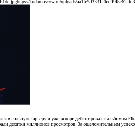
db1dd.jpg
https://kudamoscow.ru/uploads/aa1fe5d3331a0ecff9f8e62afd
лся в сольную карьеру и уже вскоре дебютировал с альбомом Fli
рали десятки миллионов просмотров. За ошеломительным успех