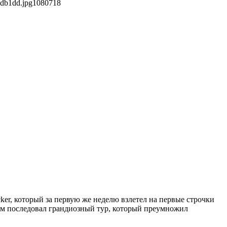
3db1dd.jpg
1080
718
cker, который за первую же неделю взлетел на первые строчки
ом последовал грандиозный тур, который преумножил