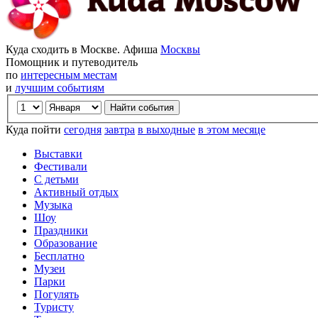
Куда сходить в Москве. Афиша
Москвы
Помощник и путеводитель
по
интересным местам
и
лучшим событиям
Куда пойти
сегодня
завтра
в выходные
в этом месяце
Выставки
Фестивали
С детьми
Активный отдых
Музыка
Шоу
Праздники
Образование
Бесплатно
Музеи
Парки
Погулять
Туристу