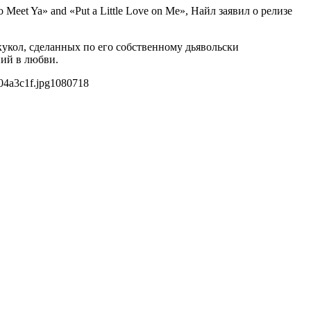
Meet Ya» and «Put a Little Love on Me», Найл заявил о релизе
кукол, сделанных по его собственному дьявольски
ний в любви.
04a3c1f.jpg
1080
718