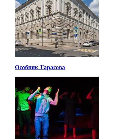
Особняк Тарасова