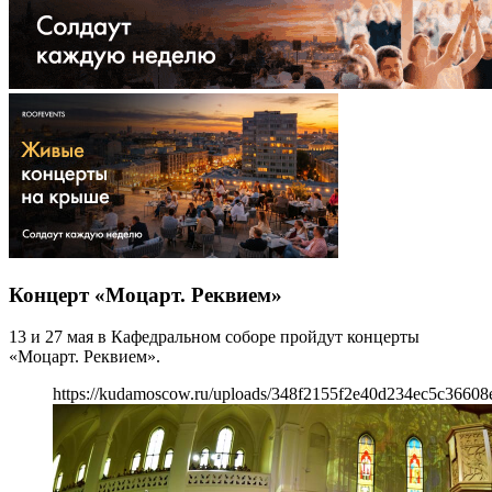
Концерт «Моцарт. Реквием»
13 и 27 мая в Кафедральном соборе пройдут концерты
«Моцарт. Реквием».
https://kudamoscow.ru/uploads/348f2155f2e40d234ec5c36608