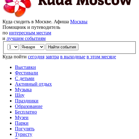
Куда сходить в Москве. Афиша
Москвы
Помощник и путеводитель
по
интересным местам
и
лучшим событиям
Куда пойти
сегодня
завтра
в выходные
в этом месяце
Выставки
Фестивали
С детьми
Активный отдых
Музыка
Шоу
Праздники
Образование
Бесплатно
Музеи
Парки
Погулять
Туристу