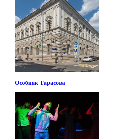
Особняк Тарасова