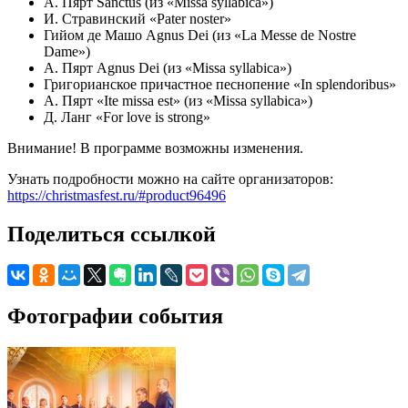
А. Пярт Sanctus (из «Missa syllabica»)
И. Стравинский «Pater noster»
Гийом де Машо Agnus Dei (из «La Messe de Nostre
Dame»)
А. Пярт Agnus Dei (из «Missa syllabica»)
Григорианское причастное песнопение «In splendoribus»
А. Пярт «Ite missa est» (из «Missa syllabica»)
Д. Ланг «For love is strong»
Внимание! В программе возможны изменения.
Узнать подробности можно на сайте организаторов:
https://christmasfest.ru/#product96496
Поделиться ссылкой
Фотографии события