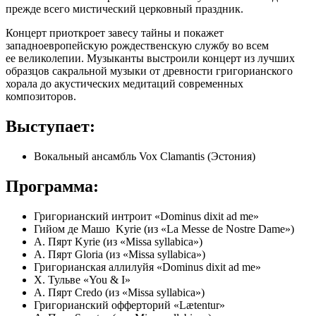
прежде всего мистический церковный праздник.
Концерт приоткроет завесу тайны и покажет
западноевропейскую рождественскую службу во всем
ее великолепии. Музыканты выстроили концерт из лучших
образцов сакральной музыки от древности григорианского
хорала до акустических медитаций современных
композиторов.
Выступает:
Вокальный ансамбль Vox Clamantis (Эстония)
Программа:
Григорианский интроит «Dominus dixit ad me»
Гийом де Машо Kyrie (из «La Messe de Nostre Dame»)
А. Пярт Kyrie (из «Missa syllabica»)
А. Пярт Gloria (из «Missa syllabica»)
Григорианская аллилуйя «Dominus dixit ad me»
Х. Тульве «You & I»
А. Пярт Credo (из «Missa syllabica»)
Григорианский офферторий «Lætentur»