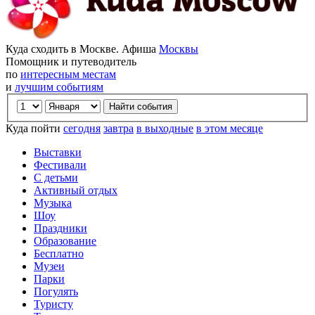
Куда сходить в Москве. Афиша
Москвы
Помощник и путеводитель
по
интересным местам
и
лучшим событиям
Куда пойти
сегодня
завтра
в выходные
в этом месяце
Выставки
Фестивали
С детьми
Активный отдых
Музыка
Шоу
Праздники
Образование
Бесплатно
Музеи
Парки
Погулять
Туристу