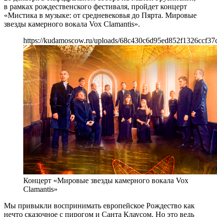
в рамках рождественского фестиваля, пройдет концерт
«Мистика в музыке: от средневековья до Пярта. Мировые
звезды камерного вокала Vox Clamantis».
https://kudamoscow.ru/uploads/68c430c6d95ed852f1326ccf37
Концерт «Мировые звезды камерного вокала Vox
Clamantis»
Мы привыкли воспринимать европейское Рождество как
нечто сказочное с пирогом и Санта Клаусом. Но это ведь