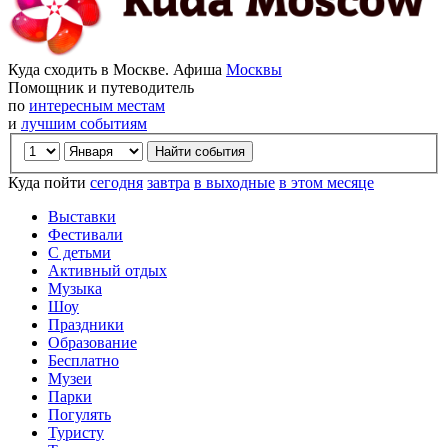
Куда сходить в Москве. Афиша
Москвы
Помощник и путеводитель
по
интересным местам
и
лучшим событиям
Куда пойти
сегодня
завтра
в выходные
в этом месяце
Выставки
Фестивали
С детьми
Активный отдых
Музыка
Шоу
Праздники
Образование
Бесплатно
Музеи
Парки
Погулять
Туристу